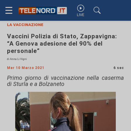
☰
LIVE
la vaccinazione
Vaccini Polizia di Stato, Zappavigna:
“A Genova adesione del 90% del
personale”
di Anna Li Vigni
Mer 10 Marzo 2021
6 sec
Primo giorno di vaccinazione nella caserma
di Sturla e a Bolzaneto