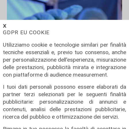
𝗫
GDPR EU COOKIE
Utilizziamo cookie e tecnologie similari per finalità
tecniche essenziali e, previo tuo consenso, anche
per personalizzazione dell'esperienza, misurazione
delle prestazioni, pubblicità mirata e integrazione
con piattaforme di audience measurement.
I dati
I tuoi dati personali possono essere elaborati da
Coronavirus, oggi i casi in Liguria
partner terzi selezionati per le seguenti finalità
sono 153
pubblicitarie: personalizzazione di annunci e
21/08/2021
contenuti, analisi delle prestazioni pubblicitarie,
ricerca del pubblico e ottimizzazione dei servizi.
Rimane in tuo possesso la facoltà di accettare in