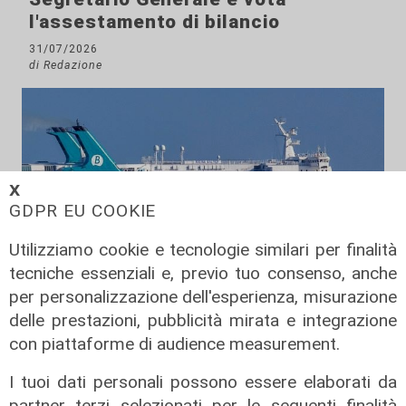
l'assestamento di bilancio
31/07/2026
di Redazione
𝗫
GDPR EU COOKIE
Utilizziamo cookie e tecnologie similari per finalità
tecniche essenziali e, previo tuo consenso, anche
Sviluppo
per personalizzazione dell'esperienza, misurazione
delle prestazioni, pubblicità mirata e integrazione
Porti spagnoli: nel 2027
con piattaforme di audience measurement.
investimenti record da 1,57 miliardi
per infrastrutture, sostenibilità e
I tuoi dati personali possono essere elaborati da
ferrovie
partner terzi selezionati per le seguenti finalità