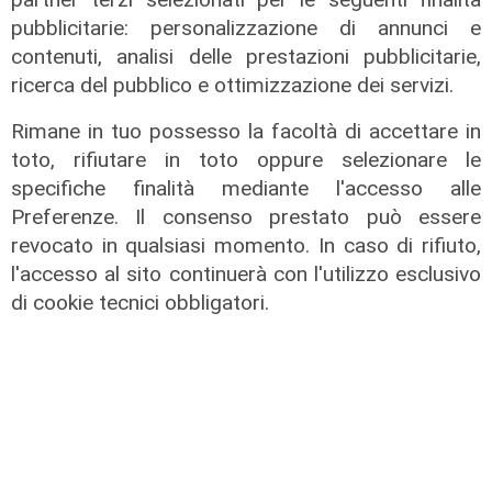
28/07/2026
pubblicitarie: personalizzazione di annunci e
di Redazione
contenuti, analisi delle prestazioni pubblicitarie,
ricerca del pubblico e ottimizzazione dei servizi.
Rimane in tuo possesso la facoltà di accettare in
toto, rifiutare in toto oppure selezionare le
specifiche finalità mediante l'accesso alle
Preferenze. Il consenso prestato può essere
revocato in qualsiasi momento. In caso di rifiuto,
l'accesso al sito continuerà con l'utilizzo esclusivo
di cookie tecnici obbligatori.
I lavori
Sestri Ponente, completata la
nuova banchina di allestimento
nelle aree industriali portuali
17/07/2026
di Redazione