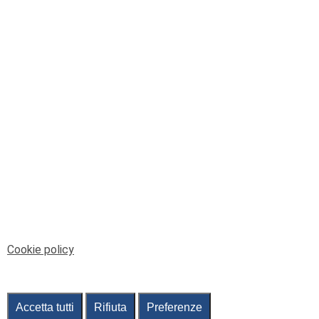
© Telenord Srl
P.IVA e CF: 00945590107 - ISC. REA - GE: 229501
Sede Legale: Via XX Settembre 41/3, 16121 GENOVA
PEC: contabilita@pec.telenord.it
Capitale sociale: 343.598,42 euro i.v.
Tutti i diritti riservati, vietata la copia anche parziale
dei contenuti
pubtelenord@telenord.it
Tel. 010 55 32 701
Informativa della privacy
|
Gestisci consenso
Cookie policy
Accetta tutti
Rifiuta
Preferenze