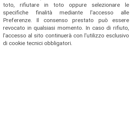
toto, rifiutare in toto oppure selezionare le
specifiche finalità mediante l'accesso alle
Preferenze. Il consenso prestato può essere
revocato in qualsiasi momento. In caso di rifiuto,
l'accesso al sito continuerà con l'utilizzo esclusivo
di cookie tecnici obbligatori.
L'artista
GOG, Notturni en plein air, il 6
agosto a Palazzo Ducale il recital di
Dmitry Yudin: un viaggio tra Bach,
Poulenc, Griffes e Liszt
02/08/2026
di steris