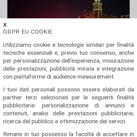
𝗫
GDPR EU COOKIE
Utilizziamo cookie e tecnologie similari per finalità
tecniche essenziali e, previo tuo consenso, anche
per personalizzazione dell'esperienza, misurazione
Spettacolo di luce
delle prestazioni, pubblicità mirata e integrazione
In migliaia a Camogli per la Stella
con piattaforme di audience measurement.
Maris: spiaggia piena per la posa dei
I tuoi dati personali possono essere elaborati da
lumini
partner terzi selezionati per le seguenti finalità
03/08/2026
pubblicitarie: personalizzazione di annunci e
di r.c.
contenuti, analisi delle prestazioni pubblicitarie,
ricerca del pubblico e ottimizzazione dei servizi.
Rimane in tuo possesso la facoltà di accettare in