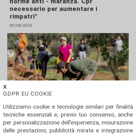
norme anti - maranza. Cpr
necessario per aumentare i
rimpatri"
05/08/2026
𝗫
GDPR EU COOKIE
Utilizziamo cookie e tecnologie similari per finalità
tecniche essenziali e, previo tuo consenso, anche
Il finanziamento
per personalizzazione dell'esperienza, misurazione
Regione: incrementato di un milione
delle prestazioni, pubblicità mirata e integrazione
il bando per l'innovazione