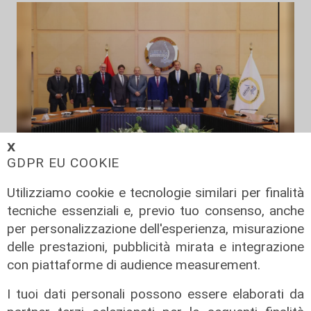
𝗫
GDPR EU COOKIE
Il progetto
Utilizziamo cookie e tecnologie similari per finalità
Egitto, Alstom alla guida di un
tecniche essenziali e, previo tuo consenso, anche
consorzio firma contratti da 690
per personalizzazione dell'esperienza, misurazione
milioni
delle prestazioni, pubblicità mirata e integrazione
18/06/2026
con piattaforme di audience measurement.
di Redazione
I tuoi dati personali possono essere elaborati da