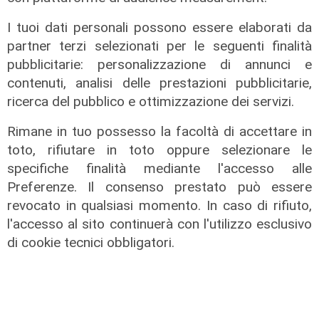
I tuoi dati personali possono essere elaborati da
partner terzi selezionati per le seguenti finalità
pubblicitarie: personalizzazione di annunci e
contenuti, analisi delle prestazioni pubblicitarie,
ricerca del pubblico e ottimizzazione dei servizi.
Rimane in tuo possesso la facoltà di accettare in
toto, rifiutare in toto oppure selezionare le
Estate torrida
specifiche finalità mediante l'accesso alle
Caldo atroce, a Genova sarà bollino
Preferenze. Il consenso prestato può essere
rosso fino a domenica. Ecco dove
revocato in qualsiasi momento. In caso di rifiuto,
trovare il fresco
l'accesso al sito continuerà con l'utilizzo esclusivo
07/08/2026
di cookie tecnici obbligatori.
di F.S.