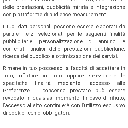
delle prestazioni, pubblicità mirata e integrazione
Il rapporto
con piattaforme di audience measurement.
Scajola: "Io e Bucci? Al governatore
ho promesso che gli sarei stato
I tuoi dati personali possono essere elaborati da
sempre vicino. Con il mio consiglio"
partner terzi selezionati per le seguenti finalità
pubblicitarie: personalizzazione di annunci e
09/08/2026
di Redazione
contenuti, analisi delle prestazioni pubblicitarie,
ricerca del pubblico e ottimizzazione dei servizi.
Rimane in tuo possesso la facoltà di accettare in
toto, rifiutare in toto oppure selezionare le
specifiche finalità mediante l'accesso alle
Preferenze. Il consenso prestato può essere
revocato in qualsiasi momento. In caso di rifiuto,
l'accesso al sito continuerà con l'utilizzo esclusivo
di cookie tecnici obbligatori.
Le dichiarazioni