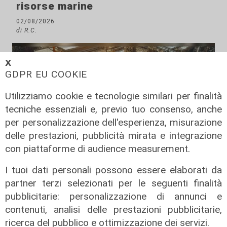
risorse marine
02/08/2026
di R.C.
𝗫
GDPR EU COOKIE
Utilizziamo cookie e tecnologie similari per finalità
tecniche essenziali e, previo tuo consenso, anche
per personalizzazione dell'esperienza, misurazione
delle prestazioni, pubblicità mirata e integrazione
con piattaforme di audience measurement.
Svolta
I tuoi dati personali possono essere elaborati da
Bayer elimina la plastica dalla
partner terzi selezionati per le seguenti finalità
Cardioaspirina: così un’idea interna
pubblicitarie: personalizzazione di annunci e
riduce sprechi ed emissioni
contenuti, analisi delle prestazioni pubblicitarie,
ricerca del pubblico e ottimizzazione dei servizi.
02/08/2026