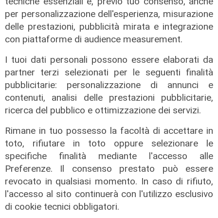
tecniche essenziali e, previo tuo consenso, anche
per personalizzazione dell'esperienza, misurazione
delle prestazioni, pubblicità mirata e integrazione
con piattaforme di audience measurement.
I tuoi dati personali possono essere elaborati da
partner terzi selezionati per le seguenti finalità
pubblicitarie: personalizzazione di annunci e
contenuti, analisi delle prestazioni pubblicitarie,
ricerca del pubblico e ottimizzazione dei servizi.
Gli sviluppi
Rimane in tuo possesso la facoltà di accettare in
Ex Ilva: si rafforza l'ipotesi della
discesa in campo di una cordata
toto, rifiutare in toto oppure selezionare le
italiana
specifiche finalità mediante l'accesso alle
Preferenze. Il consenso prestato può essere
05/08/2026
di Claudio Baffico
revocato in qualsiasi momento. In caso di rifiuto,
l'accesso al sito continuerà con l'utilizzo esclusivo
di cookie tecnici obbligatori.