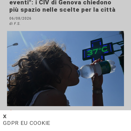
eventi": i CIV di Genova chiedono
più spazio nelle scelte per la città
06/08/2026
di F.S.
Afa
𝗫
Caldo in Liguria, bollino rosso anche
GDPR EU COOKIE
sabato: settimo giorno consecutivo