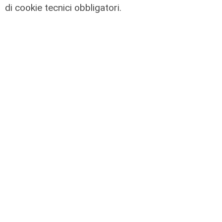
di cookie tecnici obbligatori.
IRE, insediato il nuovo Consiglio di
Amministrazione: il presidente è
Giovanni Calisi
06/08/2026
di Redazione
Le novità
Ass. Viscogliosi a Telenord: "A
Puntavagno un'area cani al posto di