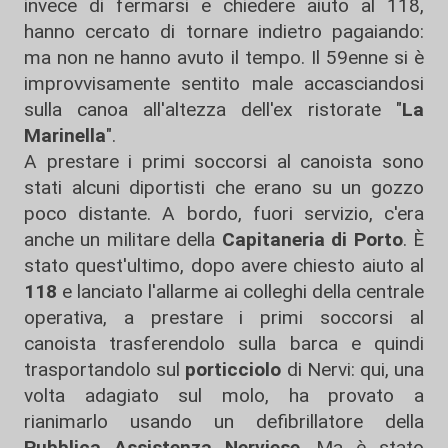
invece di fermarsi e chiedere aiuto al 118,
hanno cercato di tornare indietro pagaiando:
ma non ne hanno avuto il tempo. Il 59enne si è
improvvisamente sentito male accasciandosi
sulla canoa all'altezza dell'ex ristorate "
La
Marinella
".
A prestare i primi soccorsi al canoista sono
stati alcuni diportisti che erano su un gozzo
poco distante. A bordo, fuori servizio, c'era
anche un militare della
Capitaneria di Porto
. È
stato quest'ultimo, dopo avere chiesto aiuto al
118
e lanciato l'allarme ai colleghi della centrale
operativa, a prestare i primi soccorsi al
canoista trasferendolo sulla barca e quindi
trasportandolo sul
porticciolo
di Nervi: qui, una
volta adagiato sul molo, ha provato a
rianimarlo usando un defibrillatore della
Pubblica Assistenza Nerviese
. Ma è stato