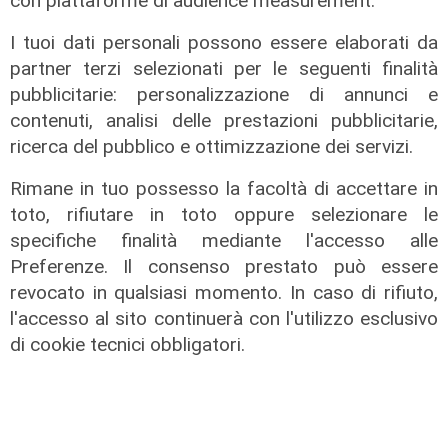
con piattaforme di audience measurement.
I tuoi dati personali possono essere elaborati da
partner terzi selezionati per le seguenti finalità
pubblicitarie: personalizzazione di annunci e
contenuti, analisi delle prestazioni pubblicitarie,
ricerca del pubblico e ottimizzazione dei servizi.
L'artista
GOG, Notturni en plein air, il 6
Rimane in tuo possesso la facoltà di accettare in
agosto a Palazzo Ducale il recital di
toto, rifiutare in toto oppure selezionare le
Dmitry Yudin: un viaggio tra Bach,
specifiche finalità mediante l'accesso alle
Poulenc, Griffes e Liszt
Preferenze. Il consenso prestato può essere
revocato in qualsiasi momento. In caso di rifiuto,
02/08/2026
di steris
l'accesso al sito continuerà con l'utilizzo esclusivo
di cookie tecnici obbligatori.