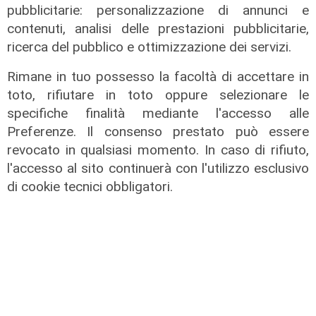
pubblicitarie: personalizzazione di annunci e
contenuti, analisi delle prestazioni pubblicitarie,
ricerca del pubblico e ottimizzazione dei servizi.
Il progetto
Rimane in tuo possesso la facoltà di accettare in
Egitto, Alstom alla guida di un
toto, rifiutare in toto oppure selezionare le
consorzio firma contratti da 690
milioni
specifiche finalità mediante l'accesso alle
Preferenze. Il consenso prestato può essere
18/06/2026
di Redazione
revocato in qualsiasi momento. In caso di rifiuto,
l'accesso al sito continuerà con l'utilizzo esclusivo
di cookie tecnici obbligatori.