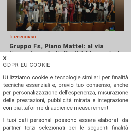
Il percorso
Gruppo Fs, Piano Mattei: al via
l'esperienza in Italia di 14 lavoratori
𝗫
tunisini
GDPR EU COOKIE
21/07/2026
di Redazione
Utilizziamo cookie e tecnologie similari per finalità
tecniche essenziali e, previo tuo consenso, anche
per personalizzazione dell'esperienza, misurazione
delle prestazioni, pubblicità mirata e integrazione
con piattaforme di audience measurement.
I tuoi dati personali possono essere elaborati da
partner terzi selezionati per le seguenti finalità