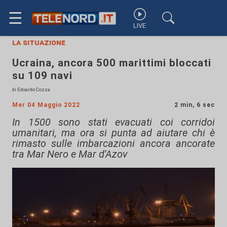
☰
LIVE
la situazione
Ucraina, ancora 500 marittimi bloccati
su 109 navi
di Edoardo Cozza
Mer 04 Maggio 2022
2 min, 6 sec
In 1500 sono stati evacuati coi corridoi
umanitari, ma ora si punta ad aiutare chi è
rimasto sulle imbarcazioni ancora ancorate
tra Mar Nero e Mar d'Azov