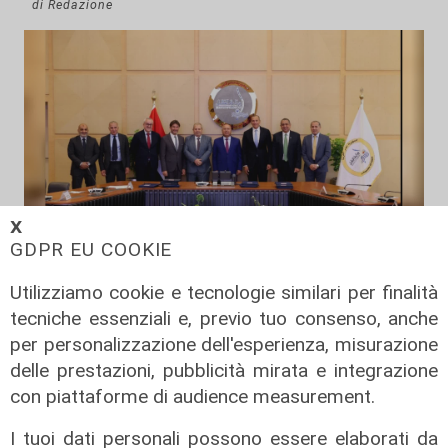
di Redazione
𝗫
GDPR EU COOKIE
Il progetto
Utilizziamo cookie e tecnologie similari per finalità
Egitto, Alstom alla guida di un
tecniche essenziali e, previo tuo consenso, anche
consorzio firma contratti da 690
per personalizzazione dell'esperienza, misurazione
milioni
delle prestazioni, pubblicità mirata e integrazione
18/06/2026
con piattaforme di audience measurement.
di Redazione
I tuoi dati personali possono essere elaborati da