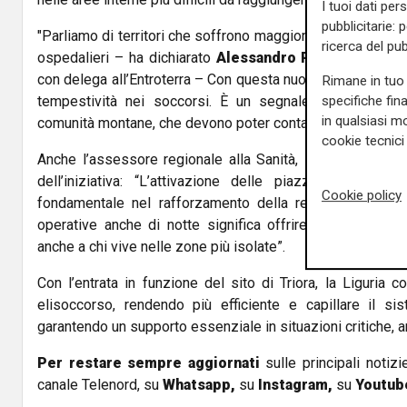
I tuoi dati per
pubblicitarie: 
"Parliamo di territori che soffrono maggiormente l’isolame
ricerca del pub
ospedalieri – ha dichiarato
Alessandro Piana
, vicepres
con delega all’Entroterra – Con questa nuova operatività 
Rimane in tuo 
specifiche fin
tempestività nei soccorsi. È un segnale concreto di 
in qualsiasi mo
comunità montane, che devono poter contare su servizi ad
cookie tecnici 
Anche l’assessore regionale alla Sanità,
Massimo Nico
dell’iniziativa: “L’attivazione delle piazzole notturn
Cookie policy
fondamentale nel rafforzamento della rete di emergenz
operative anche di notte significa offrire cure più tempe
anche a chi vive nelle zone più isolate”.
Con l’entrata in funzione del sito di Triora, la Liguria c
elisoccorso, rendendo più efficiente e capillare il si
garantendo un supporto essenziale in situazioni critiche, anc
Per restare sempre aggiornati
sulle principali notizi
canale Telenord, su
Whatsapp,
su
Instagram
,
su
Youtub