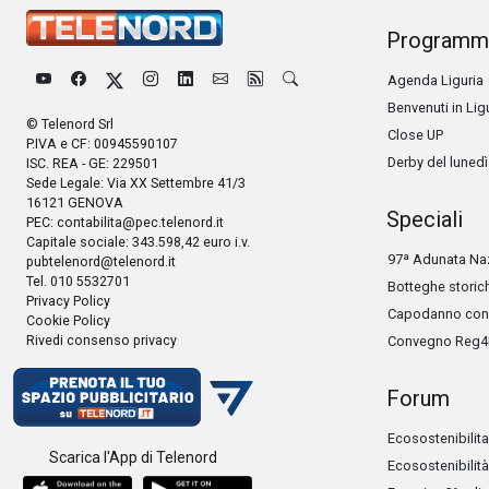
Programm
Agenda Liguria
Benvenuti in Lig
© Telenord Srl
Close UP
P.IVA e CF: 00945590107
Derby del lunedì
ISC. REA - GE: 229501
Sede Legale: Via XX Settembre 41/3
16121 GENOVA
Speciali
PEC:
contabilita@pec.telenord.it
Capitale sociale: 343.598,42 euro i.v.
97ª Adunata Naz
pubtelenord@telenord.it
Tel. 010 5532701
Botteghe storic
Privacy Policy
Capodanno con 
Cookie Policy
Rivedi consenso privacy
Convegno Reg4
Forum
Ecosostenibilita
Scarica l'App di Telenord
Ecosostenibilità