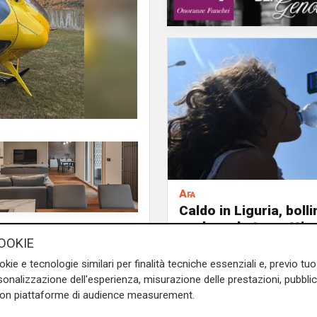
Afa
Caldo in Liguria, boll
anche sabato: settim
 sul fronte della sicurezza
consecutivo
OOKIE
na, il nuovo sito operativo
okie e tecnologie similari per finalità tecniche essenziali e, previo t
litato anche per i voli
onalizzazione dell'esperienza, misurazione delle prestazioni, pubblic
elisoccorso di intervenire 24
con piattaforme di audience measurement.
elle emergenze, soprattutto