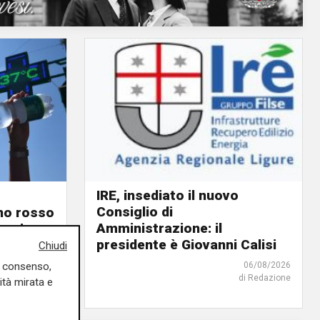
IRE, insediato il nuovo
Consiglio di
ino rosso
Amministrazione: il
o giorno
presidente è Giovanni Calisi
Chiudi
06/08/2026
uo consenso,
06/08/2026
di Redazione
di F.S.
ità mirata e