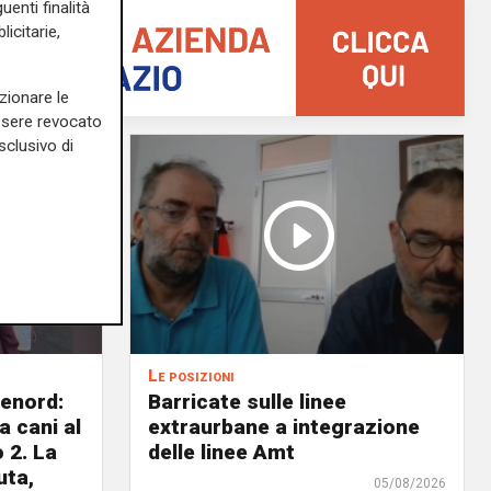
uenti finalità
icitarie,
zionare le
essere revocato
sclusivo di
Le posizioni
lenord:
Barricate sulle linee
 cani al
extraurbane a integrazione
 2. La
delle linee Amt
uta,
05/08/2026