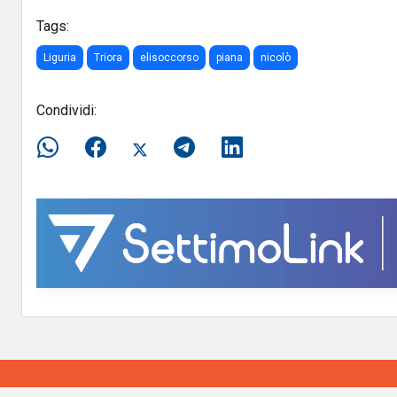
Tags:
Liguria
Triora
elisoccorso
piana
nicolò
Condividi: