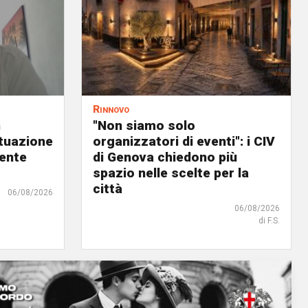
Rinnovo
n
"Non siamo solo
ituazione
organizzatori di eventi": i CIV
dente
di Genova chiedono più
spazio nelle scelte per la
città
06/08/2026
06/08/2026
di F.S.