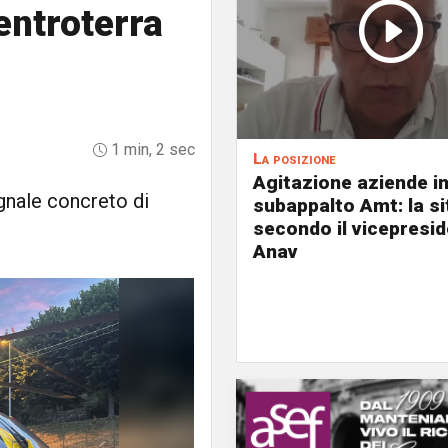
’entroterra
1 min, 2 sec
La posizione
Agitazione aziende i
gnale concreto di
subappalto Amt: la s
secondo il vicepresi
Anav