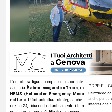
L’entroterra ligure compie un importante balzo in avanti
GDPR EU C
sanitaria.
È stato inaugurato a Triora, in Valle Argenti
Utilizziamo co
HEMS (Helicopter Emergency Medical Service) abi
anche per pers
notturni
. Un’infrastruttura strategica che permetterà all’
integrazione 
ore su 24, riducendo drasticamente i tempi di risposta n
nelle aree interne più difficili da raggiungere.