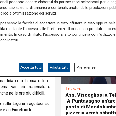
sonali possono essere elaborati da partner terzi selezionati per le seg
personalizzazione di annunci e contenuti, analisi delle prestazioni pubbl
nto e la distanza dai presidi
blico e ottimizzazione dei servizi.
idente della Regione Liguria
notturna garantiamo maggiore
possesso la facoltà di accettare in toto, rifiutare in toto oppure sele
alità mediante l'accesso alle Preferenze. Il consenso prestato può 
attenzione verso le nostre
mento. In caso di rifiuto, l'accesso al sito continuerà con l'utilizzo e
eguati”.
obbligatori.
lò
, ha sottolineato il valore
e rappresenta un progresso
a-urgenza. Avere strutture
stive e vicine ai cittadini,
Accetta tutti
Rifiuta tutti
Preferenze
onsolida così la sua rete di
stema sanitario regionale e
Le novità
he nelle ore più difficili.
Ass. Viscogliosi a Te
"A Puntavagno un'area
e sulla Liguria seguiteci sul
posto di Mondobimbo
e
e su
Facebook
.
pizzeria verrà abbatt