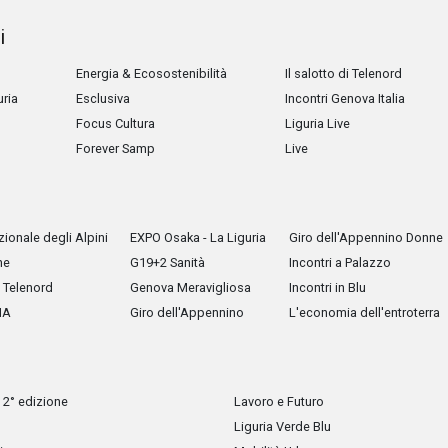
i
Energia & Ecosostenibilità
Il salotto di Telenord
uria
Esclusiva
Incontri Genova Italia
Focus Cultura
Liguria Live
Forever Samp
Live
ionale degli Alpini
EXPO Osaka - La Liguria
Giro dell'Appennino Donne
he
G19+2 Sanità
Incontri a Palazzo
Telenord
Genova Meravigliosa
Incontri in Blu
IA
Giro dell'Appennino
L'economia dell'entroterra
 2° edizione
Lavoro e Futuro
Liguria Verde Blu