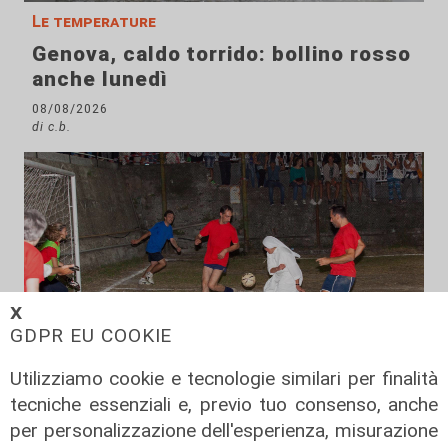
Le temperature
Genova, caldo torrido: bollino rosso
anche lunedì
08/08/2026
di c.b.
𝗫
GDPR EU COOKIE
Utilizziamo cookie e tecnologie similari per finalità
tecniche essenziali e, previo tuo consenso, anche
per personalizzazione dell'esperienza, misurazione
Il derby