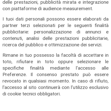
delle prestazioni, pubblicità mirata e integrazione
Mignanego: il 28 agosto la partita
con piattaforme di audience measurement.
dell'estate, preti e suore contro
sindaci e parlamentari
I tuoi dati personali possono essere elaborati da
partner terzi selezionati per le seguenti finalità
08/08/2026
di Redazione
pubblicitarie: personalizzazione di annunci e
contenuti, analisi delle prestazioni pubblicitarie,
ricerca del pubblico e ottimizzazione dei servizi.
Rimane in tuo possesso la facoltà di accettare in
toto, rifiutare in toto oppure selezionare le
specifiche finalità mediante l'accesso alle
Preferenze. Il consenso prestato può essere
revocato in qualsiasi momento. In caso di rifiuto,
l'accesso al sito continuerà con l'utilizzo esclusivo
di cookie tecnici obbligatori.