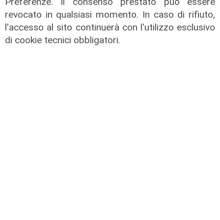
Preferenze. Il consenso prestato può essere
revocato in qualsiasi momento. In caso di rifiuto,
l'accesso al sito continuerà con l'utilizzo esclusivo
Protesta
di cookie tecnici obbligatori.
Aeroporto di Genova, denuncia
shock dai lavoratori degli appalti:
"Costretti a cambiarci in spogliatoi
allagati e con divise usate"
04/08/2026
di r.c.