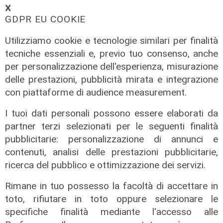
𝗫
GDPR EU COOKIE
Mistero
Utilizziamo cookie e tecnologie similari per finalità
Scoperto cadavere di un uomo in
tecniche essenziali e, previo tuo consenso, anche
appartamento di piazza Cavour:
per personalizzazione dell'esperienza, misurazione
giallo in centro storico
delle prestazioni, pubblicità mirata e integrazione
04/08/2026
con piattaforme di audience measurement.
di Filippo Serio
I tuoi dati personali possono essere elaborati da
partner terzi selezionati per le seguenti finalità
pubblicitarie: personalizzazione di annunci e
contenuti, analisi delle prestazioni pubblicitarie,
ricerca del pubblico e ottimizzazione dei servizi.
Rimane in tuo possesso la facoltà di accettare in
toto, rifiutare in toto oppure selezionare le
specifiche finalità mediante l'accesso alle