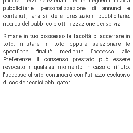
partner terzi selezionati per le seguenti finalità
pubblicitarie: personalizzazione di annunci e
contenuti, analisi delle prestazioni pubblicitarie,
Transport del 10/07/2026
ricerca del pubblico e ottimizzazione dei servizi.
17/07/2026
di Redazione
Rimane in tuo possesso la facoltà di accettare in
toto, rifiutare in toto oppure selezionare le
specifiche finalità mediante l'accesso alle
Preferenze. Il consenso prestato può essere
revocato in qualsiasi momento. In caso di rifiuto,
l'accesso al sito continuerà con l'utilizzo esclusivo
di cookie tecnici obbligatori.
Transport del 10/07/2026
10/07/2026
di Redazione