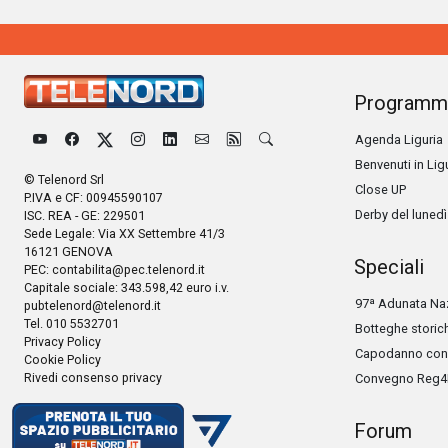
Programm
Agenda Liguria
Benvenuti in Lig
© Telenord Srl
Close UP
P.IVA e CF: 00945590107
Derby del lunedì
ISC. REA - GE: 229501
Sede Legale: Via XX Settembre 41/3
16121 GENOVA
Speciali
PEC:
contabilita@pec.telenord.it
Capitale sociale: 343.598,42 euro i.v.
97ª Adunata Naz
pubtelenord@telenord.it
Tel. 010 5532701
Botteghe storic
Privacy Policy
Capodanno con 
Cookie Policy
Rivedi consenso privacy
Convegno Reg4
Forum