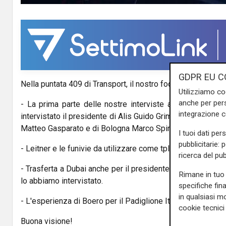
V
i
d
GDPR EU C
Nella puntata 409 di Transport, il nostro focus su porti, tras
e
Utilizziamo co
anche per pers
- La prima parte delle nostre interviste a Let Expo di V
o
integrazione 
intervistato il presidente di Alis Guido Grimaldi e i preside
Matteo Gasparato e di Bologna Marco Spinedi.
I tuoi dati per
pubblicitarie: 
- Leitner e le funivie da utilizzare come tpl alternativo.
ricerca del pub
- Trasferta a Dubai anche per il presidente dei porti di L
Rimane in tuo 
lo abbiamo intervistato.
specifiche fin
in qualsiasi mo
- L'esperienza di Boero per il Padiglione Italia dell'Expo di
cookie tecnici 
Buona visione!