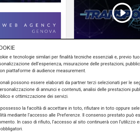
OOKIE
Transport del 10/07/
porti e infrastrutture:
okie e tecnologie similari per finalità tecniche essenziali e, previo t
onalizzazione dell'esperienza, misurazione delle prestazioni, pubblic
erona. Fabio Pasquarelli ha
con piattaforme di audience measurement.
nti di Uir e Interporto Verona
sonali possono essere elaborati da partner terzi selezionati per le seg
personalizzazione di annunci e contenuti, analisi delle prestazioni pubbl
blico e ottimizzazione dei servizi.
a Spezia e Carrara Sommariva:
possesso la facoltà di accettare in toto, rifiutare in toto oppure sele
alità mediante l'accesso alle Preferenze. Il consenso prestato può 
mento. In caso di rifiuto, l'accesso al sito continuerà con l'utilizzo e
 Dubai.
obbligatori.