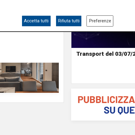
e sulla Liguria seguiteci sul
e
e su
Facebook
.
Accetta tutti
Rifiuta tutti
Preferenze
Transport del 03/07/