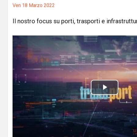
Ven 18 Marzo 2022
Il nostro focus su porti, trasporti e infrastruttu
P
l
a
y