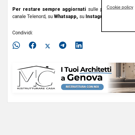
Cookie policy
Per restare sempre aggiornati
sulle principali notizi
canale Telenord, su
Whatsapp,
su
Instagram
,
su
Youtub
Condividi: