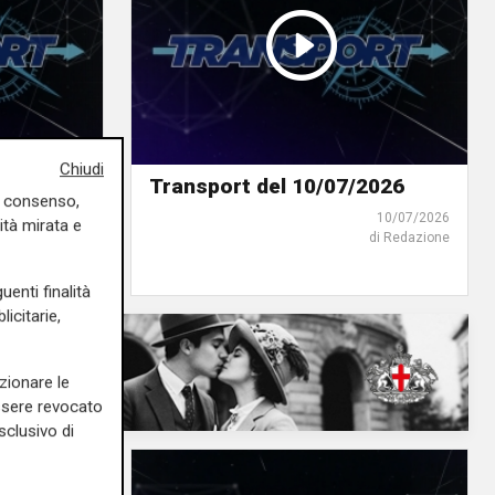
Chiudi
2026
Transport del 10/07/2026
uo consenso,
17/07/2026
10/07/2026
ità mirata e
di Redazione
di Redazione
uenti finalità
icitarie,
zionare le
essere revocato
sclusivo di