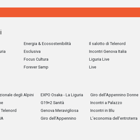
i
Energia & Ecosostenibilità
Il salotto di Telenord
uria
Esclusiva
Incontri Genova Italia
Focus Cultura
Liguria Live
Forever Samp
Live
ionale degli Alpini
EXPO Osaka - La Liguria
Giro dell'Appennino Donne
he
G19+2 Sanità
Incontri a Palazzo
Telenord
Genova Meravigliosa
Incontri in Blu
IA
Giro dell'Appennino
L'economia dell'entroterra