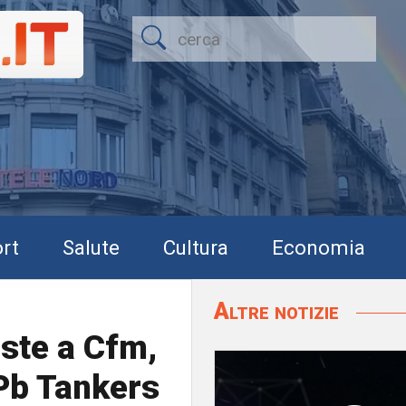
rt
Salute
Cultura
Economia
Altre notizie
iste a Cfm,
Pb Tankers