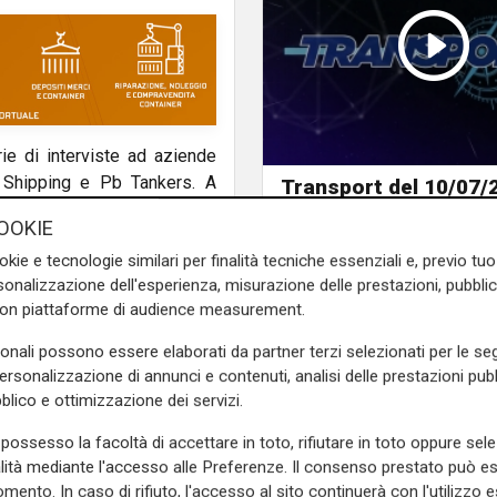
ie di interviste ad aziende
 Shipping e Pb Tankers. A
Transport del 10/07/
asquarelli
e il direttore di
OOKIE
 sul ruolo e la mission della
okie e tecnologie similari per finalità tecniche essenziali e, previo t
onalizzazione dell'esperienza, misurazione delle prestazioni, pubblic
e sulla Liguria seguiteci sul
con piattaforme di audience measurement.
e
e su
Facebook
.
sonali possono essere elaborati da partner terzi selezionati per le seg
personalizzazione di annunci e contenuti, analisi delle prestazioni pubbl
blico e ottimizzazione dei servizi.
possesso la facoltà di accettare in toto, rifiutare in toto oppure sele
alità mediante l'accesso alle Preferenze. Il consenso prestato può 
mento. In caso di rifiuto, l'accesso al sito continuerà con l'utilizzo e