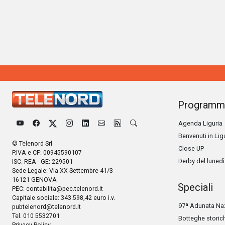
Programm
Agenda Liguria
Benvenuti in Lig
© Telenord Srl
Close UP
P.IVA e CF: 00945590107
Derby del lunedì
ISC. REA - GE: 229501
Sede Legale: Via XX Settembre 41/3
16121 GENOVA
Speciali
PEC:
contabilita@pec.telenord.it
Capitale sociale: 343.598,42 euro i.v.
97ª Adunata Naz
pubtelenord@telenord.it
Tel. 010 5532701
Botteghe storic
Privacy Policy