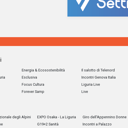
i
Energia & Ecosostenibilità
Il salotto di Telenord
uria
Esclusiva
Incontri Genova Italia
Focus Cultura
Liguria Live
Forever Samp
Live
ionale degli Alpini
EXPO Osaka - La Liguria
Giro dell'Appennino Donne
he
G19+2 Sanità
Incontri a Palazzo