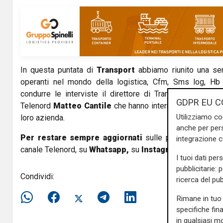
V
i
d
In questa puntata di
Transport
abbiamo riunito una ser
e
operanti nel mondo della logistica, Cfm, Sms log, Hb
o
condurre le interviste il direttore di Transport
Fabio P
GDPR EU C
Telenord
Matteo Cantile
che hanno interrogato gli ospiti
Utilizziamo co
loro azienda.
anche per pers
Per restare sempre aggiornati
sulle principali notizi
integrazione 
canale Telenord, su
Whatsapp,
su
Instagram
,
su
Youtub
I tuoi dati per
pubblicitarie: 
Condividi:
ricerca del pub
Rimane in tuo 
specifiche fin
in qualsiasi mo