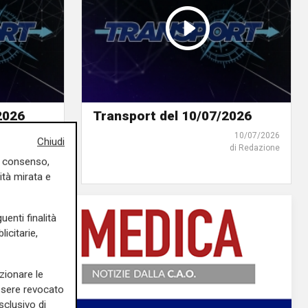
2026
Transport del 10/07/2026
17/07/2026
10/07/2026
Chiudi
di Redazione
di Redazione
uo consenso,
ità mirata e
uenti finalità
icitarie,
zionare le
essere revocato
sclusivo di