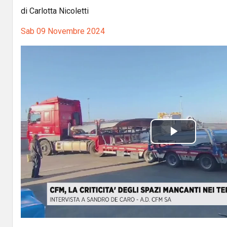
di Carlotta Nicoletti
Sab 09 Novembre 2024
P
l
a
y