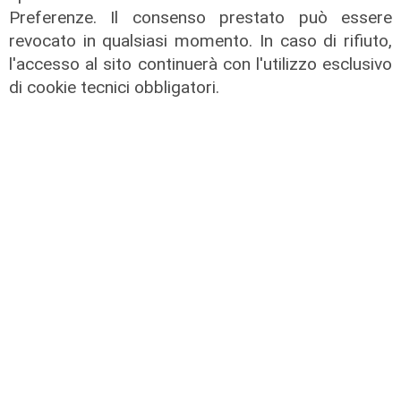
Preferenze. Il consenso prestato può essere
revocato in qualsiasi momento. In caso di rifiuto,
Transport del 10/07/2026
l'accesso al sito continuerà con l'utilizzo esclusivo
17/07/2026
di cookie tecnici obbligatori.
di Redazione
Transport del 10/07/2026
10/07/2026
di Redazione