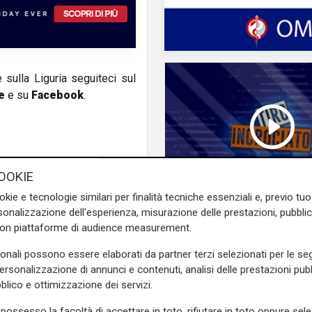
e sulla Liguria seguiteci sul
e
e su
Facebook
.
OOKIE
okie e tecnologie similari per finalità tecniche essenziali e, previo t
onalizzazione dell'esperienza, misurazione delle prestazioni, pubblic
Tiro Incrociato - Erik
con piattaforme di audience measurement.
Venturini e Lorenzo 
16/06/2026
sonali possono essere elaborati da partner terzi selezionati per le seg
personalizzazione di annunci e contenuti, analisi delle prestazioni pubbl
blico e ottimizzazione dei servizi.
possesso la facoltà di accettare in toto, rifiutare in toto oppure sele