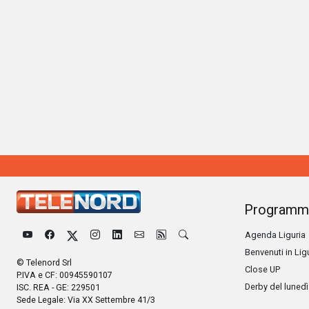
Programm
Agenda Liguria
Benvenuti in Lig
© Telenord Srl
Close UP
P.IVA e CF: 00945590107
Derby del lunedì
ISC. REA - GE: 229501
Sede Legale: Via XX Settembre 41/3