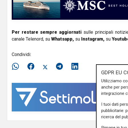
i
d
e
Per restare sempre aggiornati
sulle principali notizi
canale Telenord, su
Whatsapp,
su
Instagram
,
su
Youtub
o
Condividi:
GDPR EU C
Utilizziamo co
anche per pers
integrazione 
I tuoi dati per
pubblicitarie: 
ricerca del pub
Rimane in tuo 