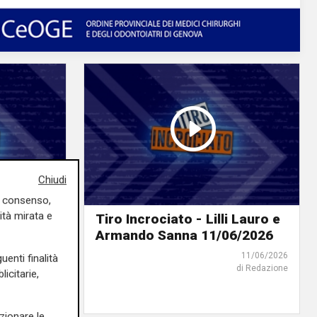
Chiudi
uo consenso,
ità mirata e
a
Tiro Incrociato - Lilli Lauro e
Pellerano
Armando Sanna 11/06/2026
11/06/2026
uenti finalità
di Redazione
16/06/2026
icitarie,
di Redazione
zionare le