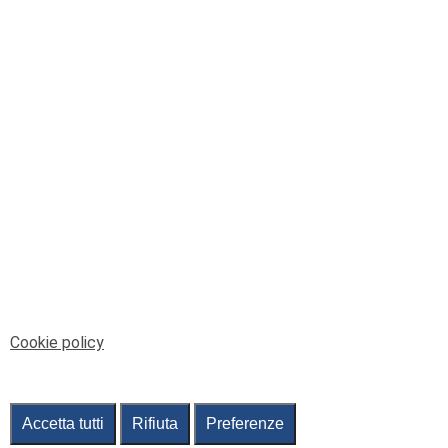
© Telenord Srl
P.IVA e CF: 00945590107 - ISC. REA - GE: 229501
Sede Legale: Via XX Settembre 41/3, 16121 GENOVA
PEC: contabilita@pec.telenord.it
Capitale sociale: 343.598,42 euro i.v.
Tutti i diritti riservati, vietata la copia anche parziale
dei contenuti
pubtelenord@telenord.it
Tel. 010 55 32 701
Informativa della privacy
|
Gestisci consenso
Cookie policy
Accetta tutti
Rifiuta
Preferenze