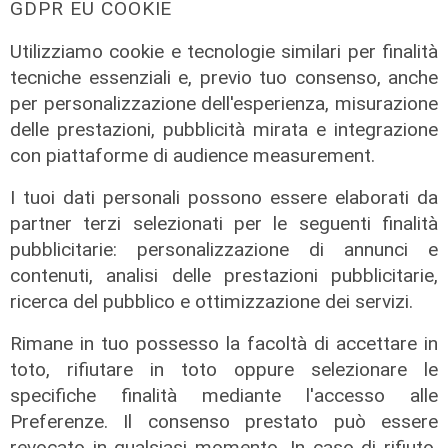
GDPR EU COOKIE
Utilizziamo cookie e tecnologie similari per finalità
tecniche essenziali e, previo tuo consenso, anche
per personalizzazione dell'esperienza, misurazione
Tesori da Scoprire - Palazzo
delle prestazioni, pubblicità mirata e integrazione
Lomellino - Cristoforo Colombo -
con piattaforme di audience measurement.
Strozzi
20/12/2021
I tuoi dati personali possono essere elaborati da
di Redazione
partner terzi selezionati per le seguenti finalità
pubblicitarie: personalizzazione di annunci e
contenuti, analisi delle prestazioni pubblicitarie,
ricerca del pubblico e ottimizzazione dei servizi.
Rimane in tuo possesso la facoltà di accettare in
toto, rifiutare in toto oppure selezionare le
specifiche finalità mediante l'accesso alle
Preferenze. Il consenso prestato può essere
Tesori da Scoprire - Oratorio San
revocato in qualsiasi momento. In caso di rifiuto,