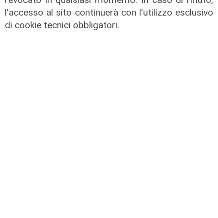
Pietro Al Parasio Porto Maurizio
l'accesso al sito continuerà con l'utilizzo esclusivo
20/12/2021
di cookie tecnici obbligatori.
di Redazione
Tesori da Scoprire - Basilica Di
Carignano - Puget
20/12/2021
di Redazione