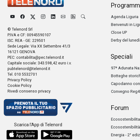
Programm
Agenda Liguria
Benvenuti in Lig
© Telenord Srl
Close UP
P.IVA e CF: 00945590107
Derby del lunedì
ISC. REA - GE: 229501
Sede Legale: Via XX Settembre 41/3
16121 GENOVA
Speciali
PEC:
contabilita@pec.telenord.it
Capitale sociale: 343.598,42 euro i.v.
97ª Adunata Naz
pubtelenord@telenord.it
Tel. 010 5532701
Botteghe storic
Privacy Policy
Capodanno con 
Cookie Policy
Rivedi consenso privacy
Convegno Reg4
Forum
Ecosostenibilita
Scarica l'App di Telenord
Ecosostenibilità
Energia - 2° edi