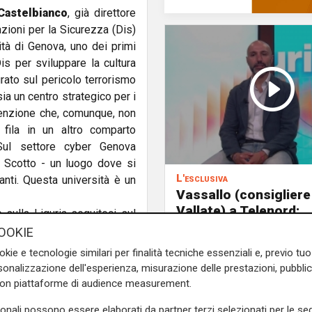
Castelbianco
, già direttore
zioni per la Sicurezza (Dis)
ità di Genova, uno dei primi
Dis per sviluppare la cultura
urato sul pericolo terrorismo
 sia un centro strategico per i
ttenzione che, comunque, non
fila in un altro comparto
Sul settore cyber Genova
 Scotto - un luogo dove si
L'esclusiva
anti. Questa università è un
Vassallo (consigliere
Vallate) a Telenord:
e sulla Liguria seguiteci sul
"Riapertura di via Le
e
e su
Facebook
.
OOKIE
ottima notizia per rid
okie e tecnologie similari per finalità tecniche essenziali e, previo t
traffico in Valpolceve
onalizzazione dell'esperienza, misurazione delle prestazioni, pubblic
con piattaforme di audience measurement.
sonali possono essere elaborati da partner terzi selezionati per le seg