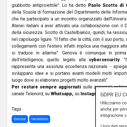
giubbotto antiproiettile". Lo ha detto
Paolo Scotto di 
della Scuola di formazione del Dipartimento delle Informa
che ha partecipato a un incontro organizzato dall'Univers
Atenei italiani a aver attivato una collaborazione con il 
della sicurezza. Scotto di Castelbianco, quindi, ha rassic
nel capoluogo ligure. "Il fatto che la città, con il suo porto,
collegamenti con l'estero infatti implica una maggiore a
si traduce in allarme". Genova è comunque in prima 
dell'intelligence, quello legato alla
cybersecurity
. "
rappresenta una assoluta eccellenza nazionale - spiega
sviluppano idee e si portano avanti modelli molti import
luogo dove si elaborano progetti molto avanzati".
Per restare sempre aggiornati
sulle principali notizi
canale Telenord, su
Whatsapp,
su
Instagram
,
su
Youtub
GDPR EU C
Utilizziamo co
Tags:
anche per pers
integrazione 
Genova
terrorismo
I tuoi dati per