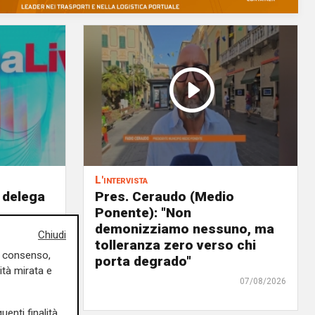
L'intervista
 delega
Pres. Ceraudo (Medio
Ponente): "Non
panto
demonizziamo nessuno, ma
Chiudi
urre il
tolleranza zero verso chi
uo consenso,
ra"
porta degrado"
ità mirata e
07/08/2026
07/08/2026
uenti finalità