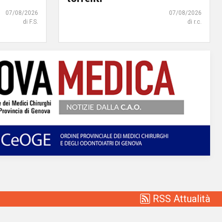
07/08/2026
07/08/2026
di F.S.
di r.c.
RSS Attualità