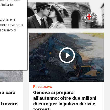
icitarie,
zionare le
essere revocato
sclusivo di
Programma
va sarà
Genova si prepara
all'autunno: oltre due milioni
 trovare
di euro per la pulizia di rivi e
torrenti