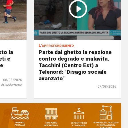
L'approfondimento
to la
Parte dal ghetto la reazione
eti e
contro degrado e malavita.
 e
Tacchini (Centro Est) a
Telenord: "Disagio sociale
avanzato"
08/08/2026
di Redazione
07/08/2026