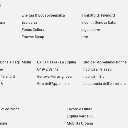
i
Energia & Ecosostenibilità
Il salotto di Telenord
uria
Esclusiva
Incontri Genova Italia
Focus Cultura
Liguria Live
Forever Samp
Live
ionale degli Alpini
EXPO Osaka - La Liguria
Giro dell'Appennino Donne
he
G19+2 Sanità
Incontri a Palazzo
Telenord
Genova Meravigliosa
Incontri in Blu
IA
Giro dell'Appennino
L'economia dell'entroterra
 2° edizione
Lavoro e Futuro
Liguria Verde Blu
zione
Mobilità Urbana