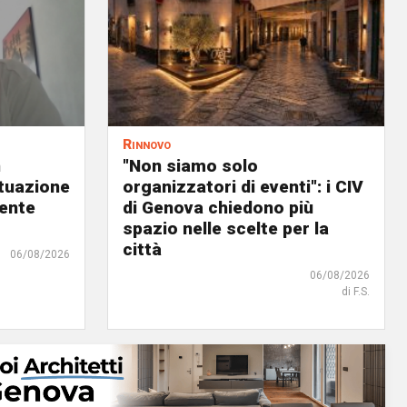
Rinnovo
n
"Non siamo solo
ituazione
organizzatori di eventi": i CIV
dente
di Genova chiedono più
spazio nelle scelte per la
città
06/08/2026
06/08/2026
di F.S.