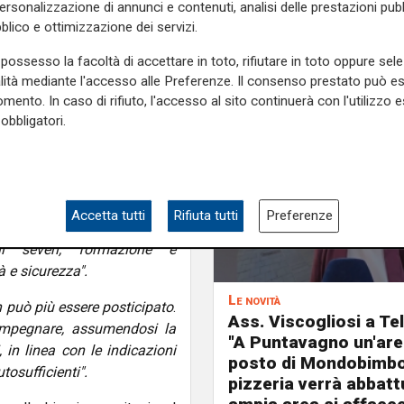
personalizzazione di annunci e contenuti, analisi delle prestazioni pubbl
 Palme" di Taggia,
con 10
blico e ottimizzazione dei servizi.
o per maltrattamenti ai danni
possesso la facoltà di accettare in toto, rifiutare in toto oppure sele
alità mediante l'accesso alle Preferenze. Il consenso prestato può 
e, sono ormai troppi
e per il
mento. In caso di rifiuto, l'accesso al sito continuerà con l'utilizzo e
ppo spesso infangato dalle
obbligatori.
Pallavicini -.
Per questo ci
i sindacati territoriali per
ato: bisogna programmare e
o senso è pronta a fare la
Accetta tutti
Rifiuta tutti
Preferenze
e su cui occorrerà lavorare:
lli severi, formazione e
à e sicurezza".
Le novità
 può più essere posticipato
.
Ass. Viscogliosi a Te
impegnare, assumendosi la
"A Puntavagno un'area
i, in linea con le indicazioni
posto di Mondobimbo
tosufficienti".
pizzeria verrà abbatt