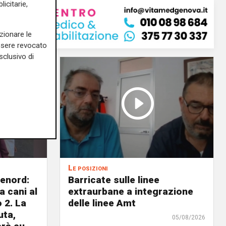
icitarie,
zionare le
essere revocato
sclusivo di
Le posizioni
lenord:
Barricate sulle linee
 cani al
extraurbane a integrazione
 2. La
delle linee Amt
uta,
05/08/2026