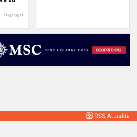
erà su
05/08/2026
RSS Attualità