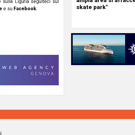
ampia area si affacc
e sulla Liguria seguiteci sul
skate park"
e
e su
Facebook
.
i