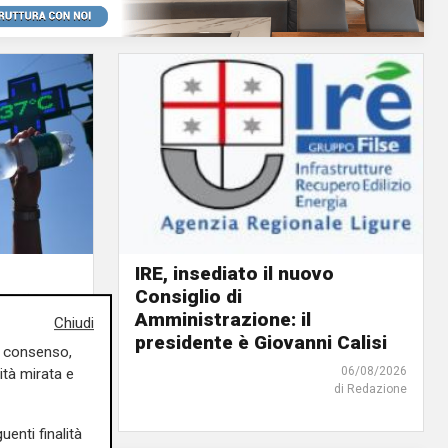
IRE, insediato il nuovo
Consiglio di
ino rosso
Amministrazione: il
o giorno
Chiudi
presidente è Giovanni Calisi
uo consenso,
06/08/2026
06/08/2026
ità mirata e
di Redazione
di F.S.
uenti finalità