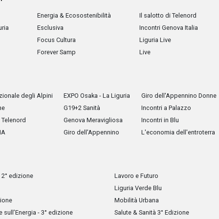
Energia & Ecosostenibilità
Il salotto di Telenord
uria
Esclusiva
Incontri Genova Italia
Focus Cultura
Liguria Live
Forever Samp
Live
ionale degli Alpini
EXPO Osaka - La Liguria
Giro dell'Appennino Donne
he
G19+2 Sanità
Incontri a Palazzo
Telenord
Genova Meravigliosa
Incontri in Blu
IA
Giro dell'Appennino
L'economia dell'entroterra
 2° edizione
Lavoro e Futuro
Liguria Verde Blu
zione
Mobilità Urbana
sull’Energia - 3° edizione
Salute & Sanità 3° Edizione