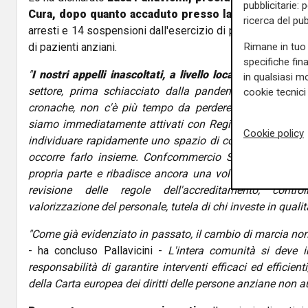
pubblicitarie: 
Cura, dopo quanto accaduto presso la residenza "Le
ricerca del pub
arresti e 14 sospensioni dall'esercizio di pubblico servizi
Rimane in tuo 
di pazienti anziani.
specifiche fin
"
I nostri appelli inascoltati, a livello locale e nazional
in qualsiasi mo
settore, prima schiacciato dalla pandemia e oggi tro
cookie tecnici 
cronache, non c'è più tempo da perdere.
- ha aggiunto 
siamo immediatamente attivati con Regione Liguria e con 
Cookie policy
individuare rapidamente uno spazio di confronto allarg
occorre farlo insieme. Confcommercio Salute in quest
propria parte e ribadisce ancora una volta i punti chiav
revisione delle regole dell'accreditamento, contro
valorizzazione del personale, tutela di chi investe in qualit
"Come già evidenziato in passato, il cambio di marcia non
- ha concluso Pallavicini -
L'intera comunità si deve 
responsabilità di garantire interventi efficaci ed efficient
della Carta europea dei diritti delle persone anziane non au