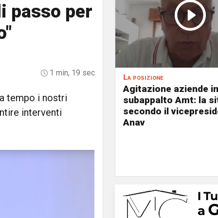
di passo per
o"
1 min, 19 sec
La posizione
Agitazione aziende i
Da tempo i nostri
subappalto Amt: la s
secondo il vicepresi
tire interventi
Anav