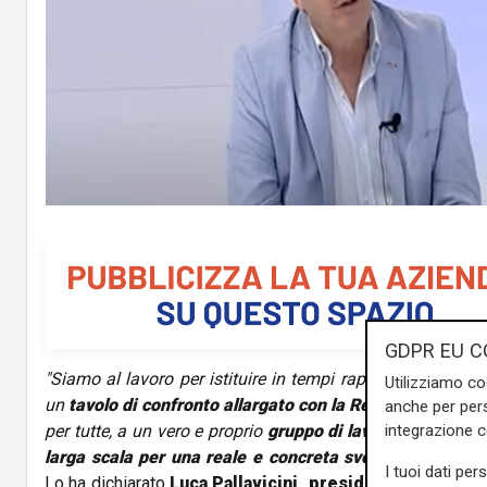
GDPR EU C
"Siamo al lavoro per istituire in tempi rapidi un primo inc
Utilizziamo co
un
tavolo di confronto allargato con la Regione e i sinda
anche per pers
integrazione 
per tutte, a un vero e proprio
gruppo di lavoro che defin
larga scala per una reale e concreta svolta del settore 
I tuoi dati per
Lo ha dichiarato
Luca Pallavicini, presidente di Confc