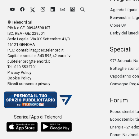
Agenda Liguria
Benvenuti in Lig
© Telenord Srl
Close UP
P.IVA e CF: 00945590107
Derby del lunedì
ISC. REA - GE: 229501
Sede Legale: Via XX Settembre 41/3
16121 GENOVA
Speciali
PEC:
contabilita@pec.telenord.it
Capitale sociale: 343.598,42 euro i.v.
97ª Adunata Naz
pubtelenord@telenord.it
Tel. 010 5532701
Botteghe storic
Privacy Policy
Capodanno con 
Cookie Policy
Rivedi consenso privacy
Convegno Reg4
Forum
Ecosostenibilita
Scarica l'App di Telenord
Ecosostenibilità
Energia - 2° edi
Forum Nazionale 