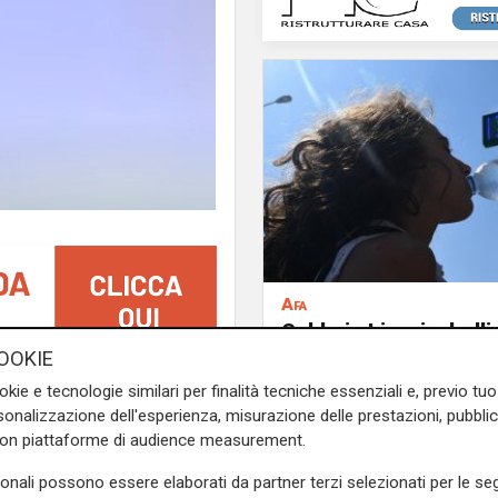
Afa
Caldo in Liguria, boll
anche sabato: settim
OOKIE
consecutivo
ontro utile alla creazione di
okie e tecnologie similari per finalità tecniche essenziali e, previo t
cati:
urge dar vita, una volta
onalizzazione dell'esperienza, misurazione delle prestazioni, pubblic
con piattaforme di audience measurement.
isca una programmazione di
socio sanitario in Liguria
".
sonali possono essere elaborati da partner terzi selezionati per le seg
ommercio Salute, Sanità e