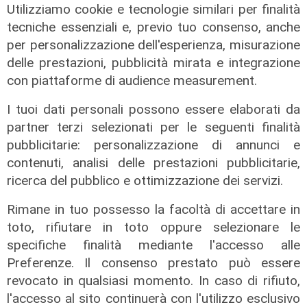
Utilizziamo cookie e tecnologie similari per finalità
tecniche essenziali e, previo tuo consenso, anche
per personalizzazione dell'esperienza, misurazione
delle prestazioni, pubblicità mirata e integrazione
con piattaforme di audience measurement.
I tuoi dati personali possono essere elaborati da
Verso gli Europei
partner terzi selezionati per le seguenti finalità
Euro 2032, ora è ufficiale: fra i 16
pubblicitarie: personalizzazione di annunci e
stadi candidati c'è anche il 'Ferraris'
contenuti, analisi delle prestazioni pubblicitarie,
di Genova
ricerca del pubblico e ottimizzazione dei servizi.
04/08/2026
di Redazione Sport
Rimane in tuo possesso la facoltà di accettare in
toto, rifiutare in toto oppure selezionare le
specifiche finalità mediante l'accesso alle
Preferenze. Il consenso prestato può essere
revocato in qualsiasi momento. In caso di rifiuto,
l'accesso al sito continuerà con l'utilizzo esclusivo