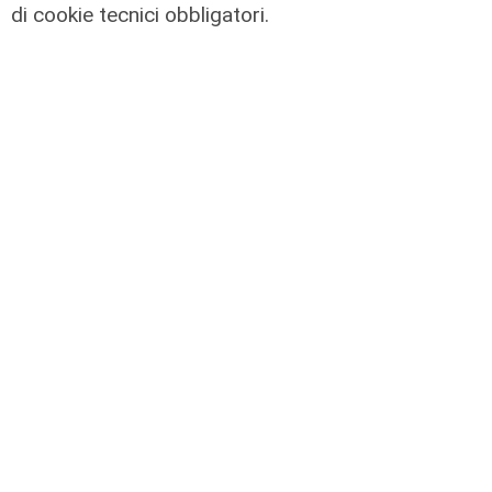
di cookie tecnici obbligatori.
La trattativa
Genoa, Vogliacco a un passo dalla
Cremonese
03/08/2026
di Claudio Baffico