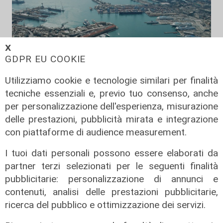
𝗫
GDPR EU COOKIE
Utilizziamo cookie e tecnologie similari per finalità
tecniche essenziali e, previo tuo consenso, anche
per personalizzazione dell'esperienza, misurazione
Numeri
delle prestazioni, pubblicità mirata e integrazione
Genova Industrie Navali: 22 milioni
con piattaforme di audience measurement.
di utile, riconferma per Garrè
I tuoi dati personali possono essere elaborati da
31/07/2026
partner terzi selezionati per le seguenti finalità
di R.C.
pubblicitarie: personalizzazione di annunci e
contenuti, analisi delle prestazioni pubblicitarie,
ricerca del pubblico e ottimizzazione dei servizi.