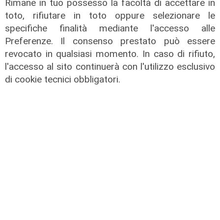
Rimane in tuo possesso la facoltà di accettare in
toto, rifiutare in toto oppure selezionare le
specifiche finalità mediante l'accesso alle
Preferenze. Il consenso prestato può essere
revocato in qualsiasi momento. In caso di rifiuto,
l'accesso al sito continuerà con l'utilizzo esclusivo
Numeri
di cookie tecnici obbligatori.
Erg cresce nel primo semestre:
ricavi a 409 milioni e margine
operativo lordo in aumento del 9%
31/07/2026
di R. Eco.