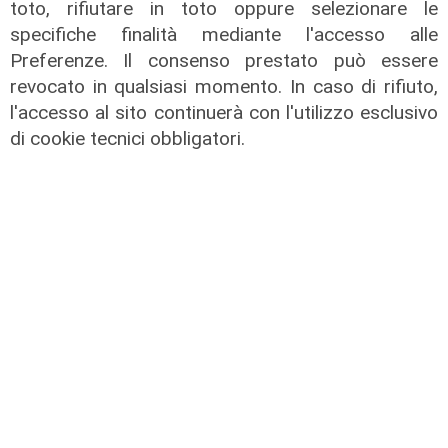
toto, rifiutare in toto oppure selezionare le
24/06/2026
specifiche finalità mediante l'accesso alle
di Maurizio Michieli - Stefano
Rissetto
Preferenze. Il consenso prestato può essere
revocato in qualsiasi momento. In caso di rifiuto,
l'accesso al sito continuerà con l'utilizzo esclusivo
di cookie tecnici obbligatori.