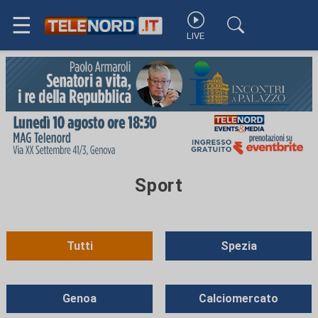
☰
LIVE
Sport
Tutti
Spezia
Genoa
Calciomercato