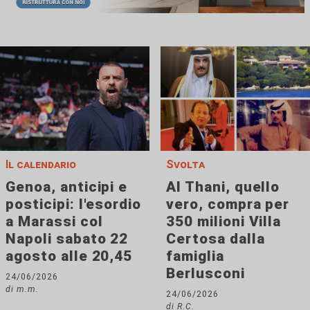
Il calendario
Svolta
Genoa, anticipi e
Al Thani, quello
posticipi: l'esordio
vero, compra per
a Marassi col
350 milioni Villa
Napoli sabato 22
Certosa dalla
agosto alle 20,45
famiglia
Berlusconi
24/06/2026
di m.m.
24/06/2026
di R.C.