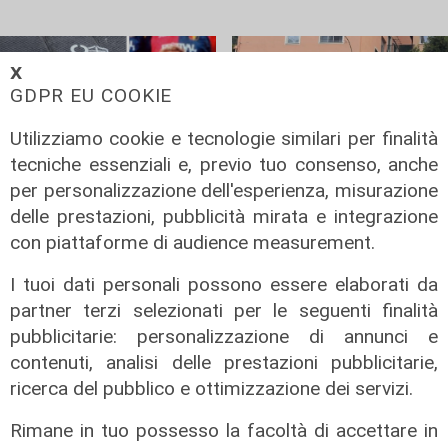
𝗫
GDPR EU COOKIE
Utilizziamo cookie e tecnologie similari per finalità
tecniche essenziali e, previo tuo consenso, anche
per personalizzazione dell'esperienza, misurazione
Le ultime trovate
Protesta
delle prestazioni, pubblicità mirata e integrazione
Sampdoria,
Sampdoria, sit in a
con piattaforme di audience measurement.
società tra "armi
Bogliasco dei
I tuoi dati personali possono essere elaborati da
di distrazione di
tifosi contro
partner terzi selezionati per le seguenti finalità
massa" e gaffe:
proprietà e
pubblicitarie: personalizzazione di annunci e
caccia al tesoro e
dirigenti: "Il
contenuti, analisi delle prestazioni pubblicitarie,
l'ex genoano
nostro obiettivo è
Mutarelli vice di
liberarci di voi"
ricerca del pubblico e ottimizzazione dei servizi.
Corradi. Tifosi
24/06/2026
Rimane in tuo possesso la facoltà di accettare in
furiosi
di R.S.