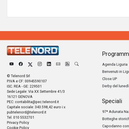
Programm
Agenda Liguria
Benvenuti in Lig
© Telenord Srl
Close UP
P.IVA e CF: 00945590107
Derby del lunedì
ISC. REA - GE: 229501
Sede Legale: Via XX Settembre 41/3
16121 GENOVA
Speciali
PEC:
contabilita@pec.telenord.it
Capitale sociale: 343.598,42 euro i.v.
97ª Adunata Naz
pubtelenord@telenord.it
Tel. 010 5532701
Botteghe storic
Privacy Policy
Capodanno con 
Cookie Policy