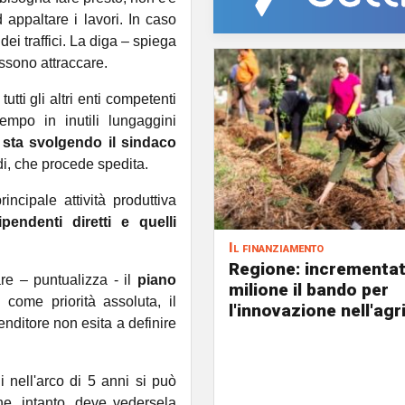
 appaltare i lavori. In caso
dei traffici. La diga – spiega
ossono attraccare.
tutti gli altri enti competenti
empo in inutili lungaggini
e sta svolgendo il sindaco
i, che procede spedita.
incipale attività produttiva
endenti diretti e quelli
Il finanziamento
Regione: incrementat
are – puntualizza - il
piano
milione il bando per
come priorità assoluta, il
l'innovazione nell'agr
enditore non esita a definire
 nell'arco di 5 anni si può
he, intanto, deve vedersela