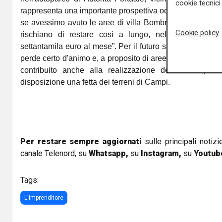
cookie tecnici 
rappresenta una importante prospettiva occupazionale, ch
se avessimo avuto le aree di villa Bombrini, peraltro inut
Cookie policy
rischiano di restare così a lungo, nelle casse del
settantamila euro al mese”. Per il futuro si individueranno
perde certo d'animo e, a proposito di aree, è contento a
contribuito anche alla realizzazione del nuovo pon
disposizione una fetta dei terreni di Campi.
Per restare sempre aggiornati
sulle principali notizi
canale Telenord, su
Whatsapp,
su
Instagram
,
su
Youtub
Tags:
L'imprenditore