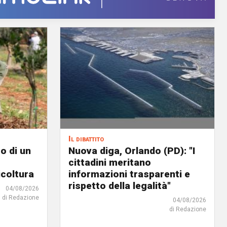
Il dibattito
o di un
Nuova diga, Orlando (PD): "I
cittadini meritano
icoltura
informazioni trasparenti e
rispetto della legalità"
04/08/2026
di Redazione
04/08/2026
di Redazione