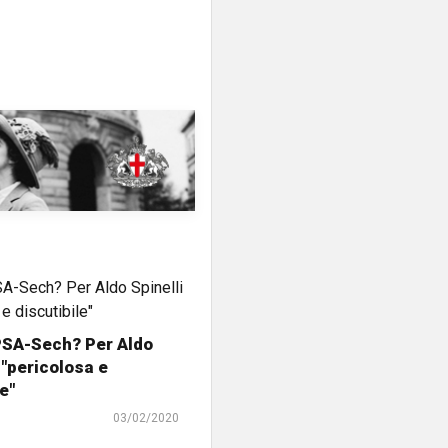
PSA-Sech? Per Aldo
 "pericolosa e
e"
03/02/2020