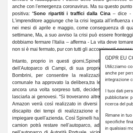
anche con l'emergenza coronavirus. Ma su questo punto 
positiva: “
Sono ripartiti i traffici dalla Cina
– dice - 
L'imprenditore aggiunge che la crisi legata all'influenza 
nei mesi di aprile e maggio, come conseguenza di qua
settimane, Ma, a suo avviso la crisi può essere frontegg
dobbiamo fermare l'Italia – afferma - La vita deve tornar
non si è mai fermato, pur con tutti gli accorgimenti necessa
GDPR EU C
Intanto, proprio in questi giorni,Spinelli si è misu
Utilizziamo co
dell'Autoparco di Campi, di sua proprietà, e dell'ipoti
anche per pers
Bombrini, per consentire la realizzazione del depo
integrazione 
comunale ha approvato la delibera,tra le proteste dell'
ancora una volta sorpreso tutti, decidendo di non spost
I tuoi dati per
lasciarla ai genovesi. “Si troveranno altre soluzioni”, di
pubblicitarie: 
ricerca del pub
Amazon verrà così realizzato in diversi step e in qual
discapito dei tempi di realizzazione e del numero d
Rimane in tuo 
impiegare quell'azienda. Così Spinelli ha deciso che al
specifiche fin
camion potrà restare nell'autoparco, ad eccezione di
in qualsiasi mo
nell'autoparco di Autorità Portuale, vicino all'aeropor