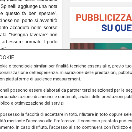
Spinelli aggiunge una nota
e questo fa ben sperare”.
cinese nel porto si avvertirà
nto accaduto nelle scorse
iata. “Bisogna lavorare: non
e ad essere normale. I porto
ri”.
OOKIE
rato anche con la vicenda
okie e tecnologie similari per finalità tecniche essenziali e, previo t
zzato trasferimento a Villa
onalizzazione dell'esperienza, misurazione delle prestazioni, pubblic
sito Amazon. Il Consiglio
con piattaforme di audience measurement.
opposizione. Ma Spinelli ha
are i tir in quell'area per
sonali possono essere elaborati da partner terzi selezionati per le seg
ce, spiegando che il progetto
personalizzazione di annunci e contenuti, analisi delle prestazioni pubbl
blico e ottimizzazione dei servizi.
che modo ridimensionato, a
L'analisi
egli addetti che andrà ad
Claudio Montaldo: "P
possesso la facoltà di accettare in toto, rifiutare in toto oppure sele
 momento la maggioranza dei
punti d'incontro e cris
alità mediante l'accesso alle Preferenze. Il consenso prestato può 
 una quarantina che andrà
mento. In caso di rifiuto, l'accesso al sito continuerà con l'utilizzo e
famiglia, ma si cerca 
to. “Dispiace perché Amazon