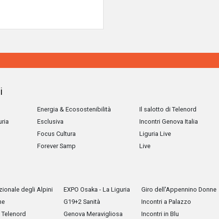
i
Energia & Ecosostenibilità
Il salotto di Telenord
uria
Esclusiva
Incontri Genova Italia
Focus Cultura
Liguria Live
Forever Samp
Live
ionale degli Alpini
EXPO Osaka - La Liguria
Giro dell'Appennino Donne
he
G19+2 Sanità
Incontri a Palazzo
Telenord
Genova Meravigliosa
Incontri in Blu