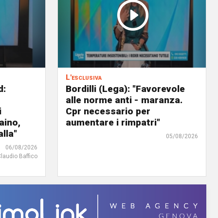
L'esclusiva
d:
Bordilli (Lega): "Favorevole
alle norme anti - maranza.
i
Cpr necessario per
aino,
aumentare i rimpatri"
lla"
05/08/2026
06/08/2026
Claudio Baffico