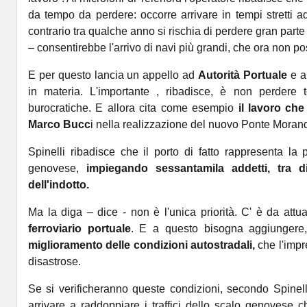
da tempo da perdere: occorre arrivare in tempi stretti ad
contrario tra qualche anno si rischia di perdere gran parte 
– consentirebbe l'arrivo di navi più grandi, che ora non p
E per questo lancia un appello ad
Autorità Portuale
e a 
in materia. L'importante , ribadisce, è non perdere t
burocratiche. E allora cita come esempio
il lavoro ch
Marco Bucc
i nella realizzazione del nuovo Ponte Morand
Spinelli ribadisce che il porto di fatto rappresenta la pr
genovese,
impiegando sessantamila addetti, tra dip
dell'indotto.
Ma la diga – dice - non è l'unica priorità. C' è da attu
ferroviario portuale
. E a questo bisogna aggiungere, 
miglioramento delle condizioni autostradali,
che l'impr
disastrose.
Se si verificheranno queste condizioni, secondo Spinelli
arrivare a raddoppiare i traffici dello scalo genovese c