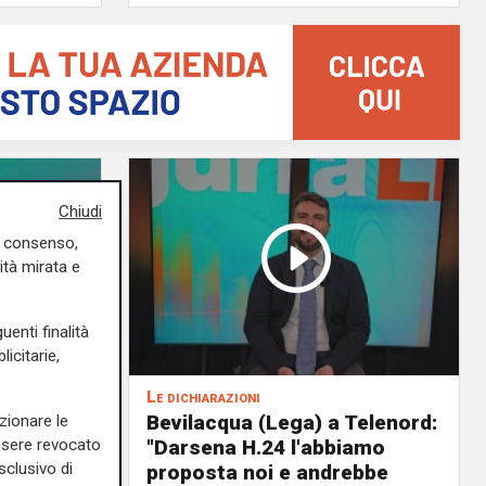
Chiudi
uo consenso,
ità mirata e
uenti finalità
icitarie,
Le dichiarazioni
ochi
Bevilacqua (Lega) a Telenord:
zionare le
i della
"Darsena H.24 l'abbiamo
essere revocato
sclusivo di
il
proposta noi e andrebbe