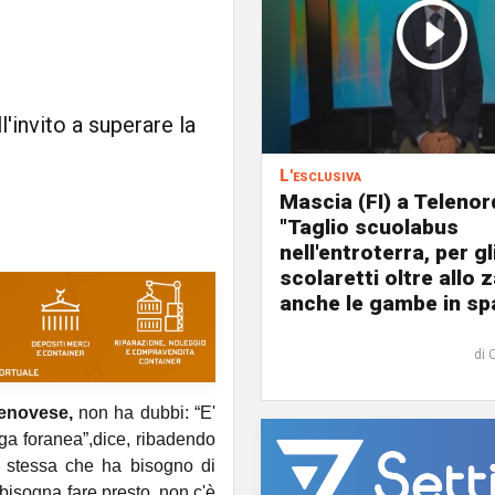
l'invito a superare la
L'esclusiva
Mascia (FI) a Telenor
"Taglio scuolabus
nell'entroterra, per gl
scolaretti oltre allo z
anche le gambe in spa
di 
genovese,
non ha dubbi: “E'
iga foranea”,dice, ribadendo
tà stessa che ha bisogno di
 bisogna fare presto, non c'è