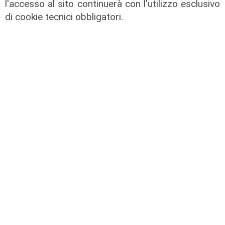
l'accesso al sito continuerà con l'utilizzo esclusivo
di cookie tecnici obbligatori.
Le novità
Spezia, mercato subito vivo tra
innesti mirati e cessioni pesanti
04/01/2026