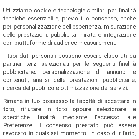
Utilizziamo cookie e tecnologie similari per finalità
tecniche essenziali e, previo tuo consenso, anche
per personalizzazione dell'esperienza, misurazione
delle prestazioni, pubblicità mirata e integrazione
con piattaforme di audience measurement.
La vigilia
I tuoi dati personali possono essere elaborati da
Spezia, Donadoni: "La Sampdoria
partner terzi selezionati per le seguenti finalità
avrà motivazioni incredibili e non
pubblicitarie: personalizzazione di annunci e
dovremo farci coinvolgere
contenuti, analisi delle prestazioni pubblicitarie,
dall'ambiente"
ricerca del pubblico e ottimizzazione dei servizi.
30/01/2026
Rimane in tuo possesso la facoltà di accettare in
di Redazione
toto, rifiutare in toto oppure selezionare le
specifiche finalità mediante l'accesso alle
Preferenze. Il consenso prestato può essere
revocato in qualsiasi momento. In caso di rifiuto,