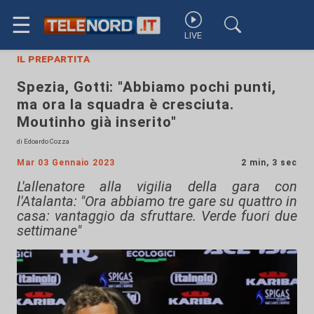
☰
LIVE
il prepartita
Spezia, Gotti: "Abbiamo pochi punti,
ma ora la squadra è cresciuta.
Moutinho già inserito"
di Edoardo Cozza
Mar 03 Gennaio 2023
2 min, 3 sec
L'allenatore alla vigilia della gara con
l'Atalanta: "Ora abbiamo tre gare su quattro in
casa: vantaggio da sfruttare. Verde fuori due
settimane"