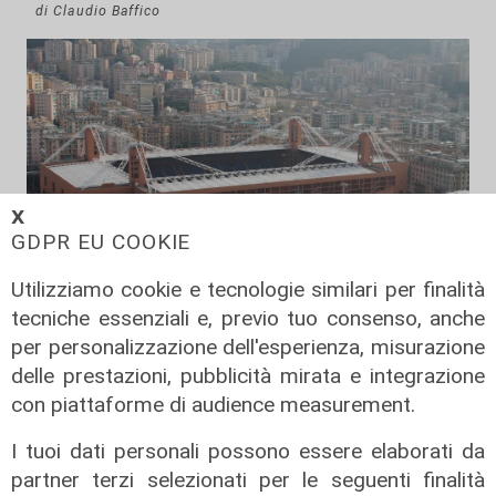
di Claudio Baffico
𝗫
GDPR EU COOKIE
Utilizziamo cookie e tecnologie similari per finalità
Verso gli Europei
tecniche essenziali e, previo tuo consenso, anche
Euro 2032, ora è ufficiale: fra i 16
per personalizzazione dell'esperienza, misurazione
stadi candidati c'è anche il 'Ferraris'
delle prestazioni, pubblicità mirata e integrazione
di Genova
con piattaforme di audience measurement.
04/08/2026
I tuoi dati personali possono essere elaborati da
di Redazione Sport
partner terzi selezionati per le seguenti finalità