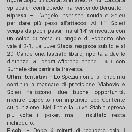
rigore dopo un contatto in area. Al 43’ Cassata
spreca un contropiede mal servendo Beruatto.
Ripresa –
D’Angelo inserisce Kouda e Soleri
per dare più peso all’attacco. Al 11’ Soleri
sciupa da pochi passi, ma al 14’ si riscatta con
un colpo di testa su angolo di Esposito che
vale il 2-1. La Juve Stabia reagisce subito e al
20’ Candellone, lasciato libero, riporta a due le
distanze. Gli ospiti sfiorano anche il 4-1 con
Burnete che centra la traversa.
Ultimi tentativi –
Lo Spezia non si arrende ma
continua a mancare di precisione: Vlahovic e
Soleri falliscono due buone opportunità,
mentre Esposito non impensierisce Confente
su punizione. Nel finale la Juve Stabia spreca
più volte il poker, ma il risultato resta
inchiodato.
Fischi
– Dopo 6 minuti di recupero cala il