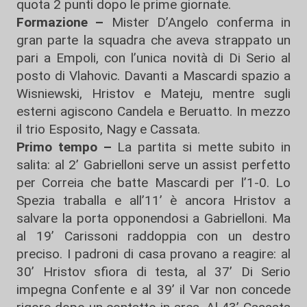
quota 2 punti dopo le prime giornate.
Formazione –
Mister D’Angelo conferma in
gran parte la squadra che aveva strappato un
pari a Empoli, con l’unica novità di Di Serio al
posto di Vlahovic. Davanti a Mascardi spazio a
Wisniewski, Hristov e Mateju, mentre sugli
esterni agiscono Candela e Beruatto. In mezzo
il trio Esposito, Nagy e Cassata.
Primo tempo –
La partita si mette subito in
salita: al 2’ Gabrielloni serve un assist perfetto
per Correia che batte Mascardi per l’1-0. Lo
Spezia traballa e all’11’ è ancora Hristov a
salvare la porta opponendosi a Gabrielloni. Ma
al 19’ Carissoni raddoppia con un destro
preciso. I padroni di casa provano a reagire: al
30’ Hristov sfiora di testa, al 37’ Di Serio
impegna Confente e al 39’ il Var non concede