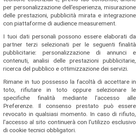
per personalizzazione dell'esperienza, misurazione
delle prestazioni, pubblicità mirata e integrazione
il master
con piattaforme di audience measurement.
Assiterminal e ForMare il primo
Master per manager dei terminal
I tuoi dati personali possono essere elaborati da
portuali in Italia
partner terzi selezionati per le seguenti finalità
22/04/2026
pubblicitarie: personalizzazione di annunci e
di Redazione
contenuti, analisi delle prestazioni pubblicitarie,
ricerca del pubblico e ottimizzazione dei servizi.
Rimane in tuo possesso la facoltà di accettare in
toto, rifiutare in toto oppure selezionare le
specifiche finalità mediante l'accesso alle
Preferenze. Il consenso prestato può essere
revocato in qualsiasi momento. In caso di rifiuto,
l'accesso al sito continuerà con l'utilizzo esclusivo
di cookie tecnici obbligatori.