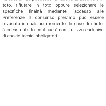
03/08/2026
toto, rifiutare in toto oppure selezionare le
di Claudio Baffico
specifiche finalità mediante l'accesso alle
Preferenze. Il consenso prestato può essere
revocato in qualsiasi momento. In caso di rifiuto,
l'accesso al sito continuerà con l'utilizzo esclusivo
di cookie tecnici obbligatori.
L'apertura
Chiavari ritrova la piscina
olimpionica: inaugurato il nuovo
impianto dedicato a Marco Di Capua
01/08/2026
di Redazione