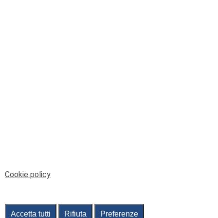
© Telenord Srl
P.IVA e CF: 00945590107 - ISC. REA - GE: 229501
Sede Legale: Via XX Settembre 41/3, 16121 GENOVA
PEC: contabilita@pec.telenord.it
Capitale sociale: 343.598,42 euro i.v.
Tutti i diritti riservati, vietata la copia anche parziale
dei contenuti
pubtelenord@telenord.it
Tel. 010 55 32 701
Informativa della privacy
|
Gestisci consenso
Cookie policy
Accetta tutti
Rifiuta
Preferenze