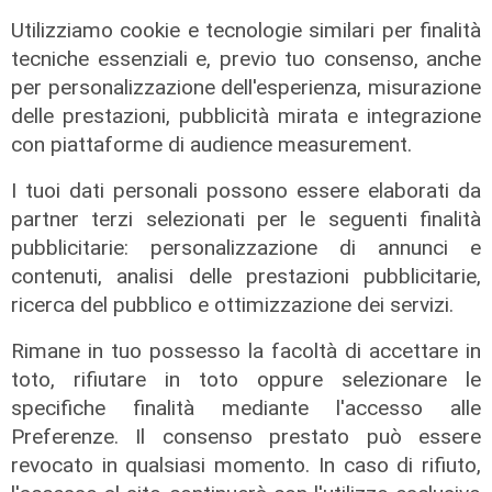
"Non siamo solo organizzatori di
Utilizziamo cookie e tecnologie similari per finalità
eventi": i CIV di Genova chiedono
tecniche essenziali e, previo tuo consenso, anche
più spazio nelle scelte per la città
per personalizzazione dell'esperienza, misurazione
delle prestazioni, pubblicità mirata e integrazione
06/08/2026
di F.S.
con piattaforme di audience measurement.
I tuoi dati personali possono essere elaborati da
partner terzi selezionati per le seguenti finalità
pubblicitarie: personalizzazione di annunci e
contenuti, analisi delle prestazioni pubblicitarie,
ricerca del pubblico e ottimizzazione dei servizi.
Rimane in tuo possesso la facoltà di accettare in
toto, rifiutare in toto oppure selezionare le
specifiche finalità mediante l'accesso alle
Preferenze. Il consenso prestato può essere
revocato in qualsiasi momento. In caso di rifiuto,
Afa