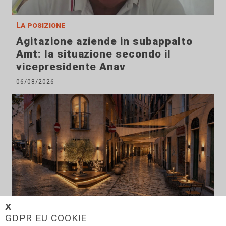
La posizione
Agitazione aziende in subappalto
Amt: la situazione secondo il
vicepresidente Anav
06/08/2026
𝗫
GDPR EU COOKIE
Rinnovo