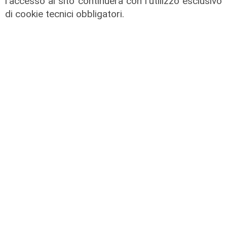
l'accesso al sito continuerà con l'utilizzo esclusivo
Caldo in Liguria, bollino rosso anche
di cookie tecnici obbligatori.
sabato: settimo giorno consecutivo
06/08/2026
di F.S.