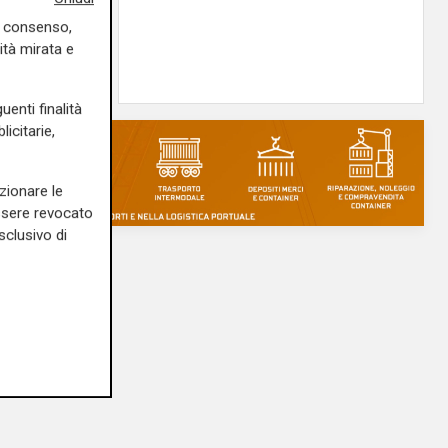
erà su
uo consenso,
ità mirata e
05/08/2026
uenti finalità
icitarie,
zionare le
essere revocato
sclusivo di