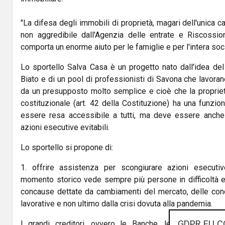
"La difesa degli immobili di proprietà, magari dell'unica 
non aggredibile dall'Agenzia delle entrate e Riscossio
comporta un enorme aiuto per le famiglie e per l'intera soci
Lo sportello Salva Casa è un progetto
nato dall'idea de
Biato e di un pool di professionisti di Savona che lavoran
da un presupposto molto semplice e cioè che la proprietà 
costituzionale (art. 42 della Costituzione) ha una funzi
essere resa accessibile a tutti, ma deve essere anche 
azioni esecutive evitabili.
Lo sportello si propone di:
1. offrire assistenza per scongiurare azioni esecutive
momento storico vede sempre più persone in difficoltà 
concause dettate da cambiamenti del mercato, delle con
lavorative e non ultimo dalla crisi dovuta alla pandemia.
GDPR EU C
I grandi creditori, ovvero le Banche, le Finanziarie e