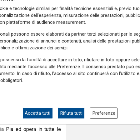
ampia area si affacc
dovuto, ma molto spesso le
okie e tecnologie similari per finalità tecniche essenziali e, previo t
skate park"
 ripianare il proprio debito e
onalizzazione dell'esperienza, misurazione delle prestazioni, pubblic
con piattaforme di audience measurement.
onsentire alle parti di poter
sonali possono essere elaborati da partner terzi selezionati per le seg
personalizzazione di annunci e contenuti, analisi delle prestazioni pubbl
si legittimi (accordi, saldi e
blico e ottimizzazione dei servizi.
 sacrifici di una vita.
possesso la facoltà di accettare in toto, rifiutare in toto oppure sele
 in ordine alle agevolazioni
alità mediante l'accesso alle Preferenze. Il consenso prestato può 
mento. In caso di rifiuto, l'accesso al sito continuerà con l'utilizzo e
obbligatori.
te ed applicate al fine di
nuova agevolazione a favore
 dell’acquisto di un immobile
Accetta tutti
Rifiuta tutti
Preferenze
asa”.
ia Pia ed opera in tutte le