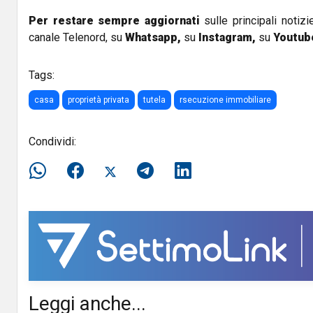
Per restare sempre aggiornati
sulle principali notizi
canale Telenord, su
Whatsapp,
su
Instagram
,
su
Youtub
Tags:
casa
proprietà privata
tutela
rsecuzione immobiliare
Condividi:
Leggi anche...