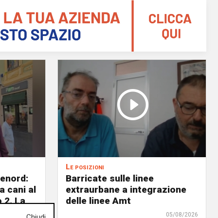
Le posizioni
lenord:
Barricate sulle linee
 cani al
extraurbane a integrazione
 2. La
delle linee Amt
uta,
05/08/2026
Chiudi