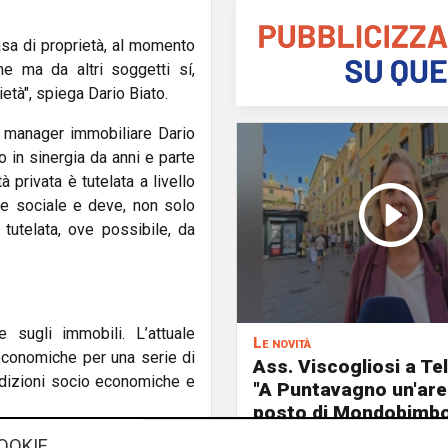
casa di proprietà, al momento
ne ma da altri soggetti sí,
età", spiega Dario Biato.
l manager immobiliare Dario
o in sinergia da anni e parte
privata è tutelata a livello
one sociale e deve, non solo
tutelata, ove possibile, da
 sugli immobili. L’attuale
Le novità
economiche per una serie di
Ass. Viscogliosi a Te
dizioni socio economiche e
"A Puntavagno un'area
posto di Mondobimbo
pizzeria verrà abbatt
OOKIE
 l’Agenzia delle Entrate e