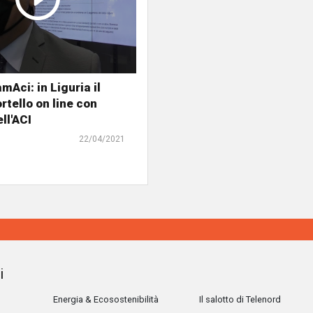
mAci: in Liguria il
rtello on line con
ll'ACI
22/04/2021
i
Energia & Ecosostenibilità
Il salotto di Telenord