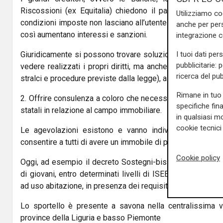
Riscossioni (ex Equitalia) chiedono il pagamento del 
Utilizziamo co
condizioni imposte non lasciano all’utente la possibilità di
anche per pers
così aumentano interessi e sanzioni.
integrazione 
Giuridicamente si possono trovare soluzioni legali atte a c
I tuoi dati per
pubblicitarie: 
vedere realizzati i propri diritti, ma anche i propri interes
ricerca del pub
stralci e procedure previste dalla legge), al fine di tutelare i
Rimane in tuo 
2. Offrire consulenza a coloro che necessitano di supporto
specifiche fin
statali in relazione al campo immobiliare.
in qualsiasi mo
cookie tecnici 
Le agevolazioni esistono e vanno individuate, analizza
consentire a tutti di avere un immobile di proprietà.
Cookie policy
Oggi, ad esempio il decreto Sostegni-bis introduce una 
di giovani, entro determinati livelli di ISEE, in occasione
ad uso abitazione, in presenza dei requisiti per la “prima c
Lo sportello è presente a savona nella centralissima v
province della Liguria e basso Piemonte