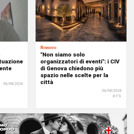
Rinnovo
n
"Non siamo solo
ituazione
organizzatori di eventi": i CIV
dente
di Genova chiedono più
spazio nelle scelte per la
città
06/08/2026
06/08/2026
di F.S.