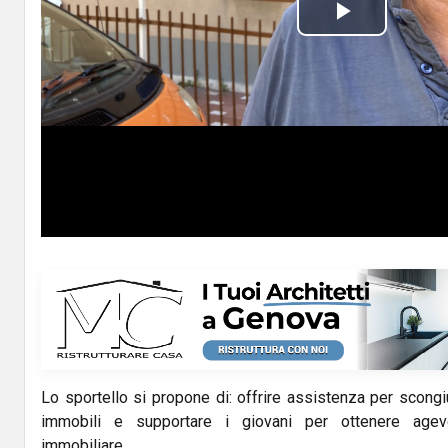
P
l
a
y
V
i
d
e
o
Lo sportello si propone di: offrire assistenza per scongi
immobili e supportare i giovani per ottenere agevo
immobiliare.