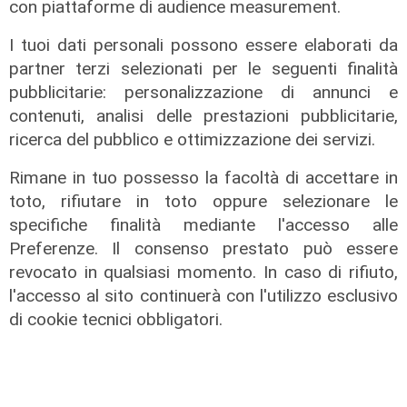
con piattaforme di audience measurement.
Genova, caldo torrido: bollino rosso
I tuoi dati personali possono essere elaborati da
anche lunedì
partner terzi selezionati per le seguenti finalità
08/08/2026
pubblicitarie: personalizzazione di annunci e
di c.b.
contenuti, analisi delle prestazioni pubblicitarie,
ricerca del pubblico e ottimizzazione dei servizi.
Rimane in tuo possesso la facoltà di accettare in
toto, rifiutare in toto oppure selezionare le
specifiche finalità mediante l'accesso alle
Preferenze. Il consenso prestato può essere
revocato in qualsiasi momento. In caso di rifiuto,
l'accesso al sito continuerà con l'utilizzo esclusivo
di cookie tecnici obbligatori.
Il derby
Mignanego: il 28 agosto la partita