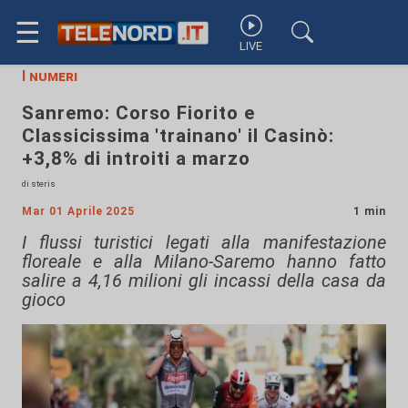
☰
LIVE
I numeri
Sanremo: Corso Fiorito e
Classicissima 'trainano' il Casinò:
+3,8% di introiti a marzo
di steris
Mar 01 Aprile 2025
1 min
I flussi turistici legati alla manifestazione
floreale e alla Milano-Saremo hanno fatto
salire a 4,16 milioni gli incassi della casa da
gioco