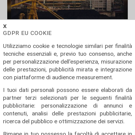
Unanimità
𝗫
GDPR EU COOKIE
Ex Ilva: un ordine del giorno in
Regione chiede tutela della
Utilizziamo cookie e tecnologie similari per finalità
continuità produttiva e
tecniche essenziali e, previo tuo consenso, anche
occupazionale
per personalizzazione dell'esperienza, misurazione
04/08/2026
delle prestazioni, pubblicità mirata e integrazione
di Redazione
con piattaforme di audience measurement.
I tuoi dati personali possono essere elaborati da
partner terzi selezionati per le seguenti finalità
pubblicitarie: personalizzazione di annunci e
contenuti, analisi delle prestazioni pubblicitarie,
ricerca del pubblico e ottimizzazione dei servizi.
Rimane in tuo possesso la facoltà di accettare in