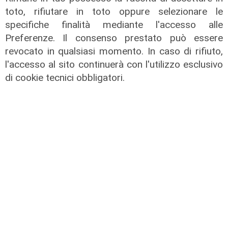
toto, rifiutare in toto oppure selezionare le
specifiche finalità mediante l'accesso alle
Preferenze. Il consenso prestato può essere
revocato in qualsiasi momento. In caso di rifiuto,
l'accesso al sito continuerà con l'utilizzo esclusivo
di cookie tecnici obbligatori.
Intervento
Ex Ilva, Palombo (rsu Fiom Cgil) a
Telenord: "Cornigliano strategica,
basta sciacallaggio sulle aree"
31/07/2026
di Stefano Rissetto