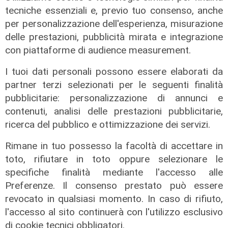
tecniche essenziali e, previo tuo consenso, anche
per personalizzazione dell'esperienza, misurazione
delle prestazioni, pubblicità mirata e integrazione
con piattaforme di audience measurement.
Il rapporto
I tuoi dati personali possono essere elaborati da
Scajola: "Io e Bucci? Al governatore
partner terzi selezionati per le seguenti finalità
ho promesso che gli sarei stato
pubblicitarie: personalizzazione di annunci e
sempre vicino. Con il mio consiglio"
contenuti, analisi delle prestazioni pubblicitarie,
09/08/2026
ricerca del pubblico e ottimizzazione dei servizi.
di Redazione
Rimane in tuo possesso la facoltà di accettare in
toto, rifiutare in toto oppure selezionare le
specifiche finalità mediante l'accesso alle
Preferenze. Il consenso prestato può essere
revocato in qualsiasi momento. In caso di rifiuto,
l'accesso al sito continuerà con l'utilizzo esclusivo
di cookie tecnici obbligatori.