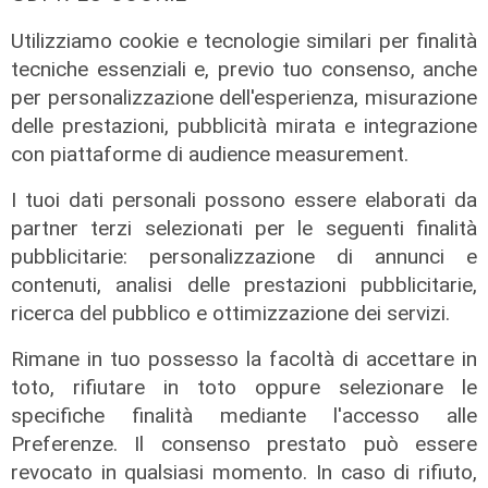
per il portiere Vindhal
06/08/2026
Utilizziamo cookie e tecnologie similari per finalità
di Redazione Sport
tecniche essenziali e, previo tuo consenso, anche
per personalizzazione dell'esperienza, misurazione
delle prestazioni, pubblicità mirata e integrazione
con piattaforme di audience measurement.
I tuoi dati personali possono essere elaborati da
partner terzi selezionati per le seguenti finalità
pubblicitarie: personalizzazione di annunci e
contenuti, analisi delle prestazioni pubblicitarie,
ricerca del pubblico e ottimizzazione dei servizi.
Rimane in tuo possesso la facoltà di accettare in
Mercato
toto, rifiutare in toto oppure selezionare le
La Sampdoria blinda Krastev: il
specifiche finalità mediante l'accesso alle
portiere prolunga fino al 2030
Preferenze. Il consenso prestato può essere
05/08/2026
revocato in qualsiasi momento. In caso di rifiuto,
di F.S.