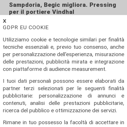
Sampdoria, Begic migliora. Pressing
per il portiere Vindhal
06/08/2026
𝗫
di Redazione Sport
GDPR EU COOKIE
Utilizziamo cookie e tecnologie similari per finalità
tecniche essenziali e, previo tuo consenso, anche
per personalizzazione dell'esperienza, misurazione
delle prestazioni, pubblicità mirata e integrazione
con piattaforme di audience measurement.
I tuoi dati personali possono essere elaborati da
partner terzi selezionati per le seguenti finalità
pubblicitarie: personalizzazione di annunci e
contenuti, analisi delle prestazioni pubblicitarie,
Mercato
ricerca del pubblico e ottimizzazione dei servizi.
La Sampdoria blinda Krastev: il
Rimane in tuo possesso la facoltà di accettare in
portiere prolunga fino al 2030