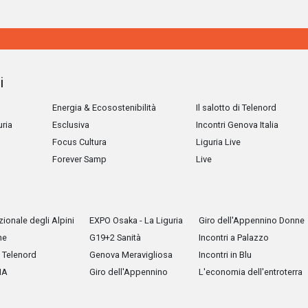
i
Energia & Ecosostenibilità
Il salotto di Telenord
uria
Esclusiva
Incontri Genova Italia
Focus Cultura
Liguria Live
Forever Samp
Live
ionale degli Alpini
EXPO Osaka - La Liguria
Giro dell'Appennino Donne
he
G19+2 Sanità
Incontri a Palazzo
Telenord
Genova Meravigliosa
Incontri in Blu
IA
Giro dell'Appennino
L'economia dell'entroterra