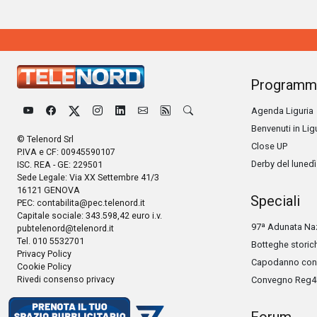
Programm
Agenda Liguria
Benvenuti in Lig
© Telenord Srl
Close UP
P.IVA e CF: 00945590107
Derby del lunedì
ISC. REA - GE: 229501
Sede Legale: Via XX Settembre 41/3
16121 GENOVA
Speciali
PEC:
contabilita@pec.telenord.it
Capitale sociale: 343.598,42 euro i.v.
97ª Adunata Naz
pubtelenord@telenord.it
Tel. 010 5532701
Botteghe storic
Privacy Policy
Capodanno con 
Cookie Policy
Rivedi consenso privacy
Convegno Reg4