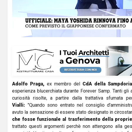
l
a
y
V
i
d
Adolfo Praga,
ex membro del
CdA della Sampdoria
e
esperienza blucerchiata durante Forever Samp. Tanti gli a
o
curiosità risolte, a partire dalla trattativa sfumata
Vialli:
"Quando sono entrato nel consiglio d'amministr
avuto la sensazione di essere stato designato in circostan
che fosse funzionale al trasferimento della propri
trattato questi argomenti perchè non attengono alla ges