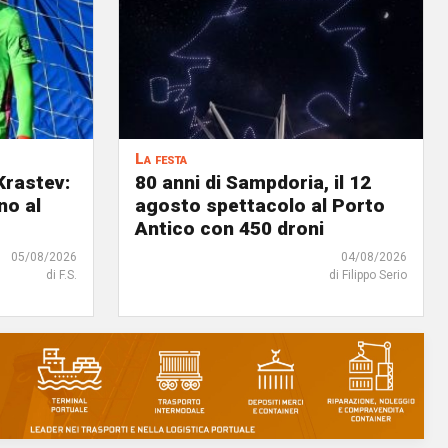
La festa
Krastev:
80 anni di Sampdoria, il 12
no al
agosto spettacolo al Porto
Antico con 450 droni
05/08/2026
04/08/2026
di F.S.
di Filippo Serio