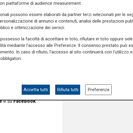
con piattaforme di audience measurement.
 il piano concordatario non
l
fallimento delle società
sonali possono essere elaborati da partner terzi selezionati per le seg
 Eleven Finance ha rapporti
personalizzazione di annunci e contenuti, analisi delle prestazioni pubbl
 eventuali per Ferrero e le
blico e ottimizzazione dei servizi.
n panorama preoccupante
.
possesso la facoltà di accettare in toto, rifiutare in toto oppure sele
iffficoltà ha più difficoltà a
alità mediante l'accesso alle Preferenze. Il consenso prestato può 
mento. In caso di rifiuto, l'accesso al sito continuerà con l'utilizzo e
obbligatori.
del viaggio a New York, la
del patrimonio netto di libro
una cifra intorno ai 75-80
Accetta tutti
Rifiuta tutti
Preferenze
e sulla Liguria seguiteci sul
e
e su
Facebook
.