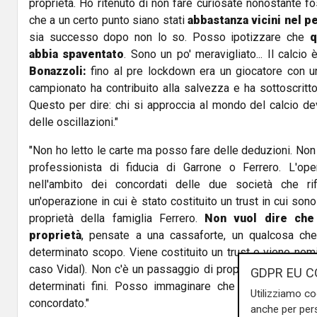
proprietà. Ho ritenuto di non fare curiosate nonostante fo
che a un certo punto siano stati
abbastanza vicini nel p
sia successo dopo non lo so. Posso ipotizzare che
q
abbia spaventato
. Sono un po' meravigliato... Il calcio
Bonazzoli:
fino al pre lockdown era un giocatore con un
campionato ha contribuito alla salvezza e ha sottoscritto
Questo per dire: chi si approccia al mondo del calcio d
delle oscillazioni."
"Non ho letto le carte ma posso fare delle deduzioni. Non 
professionista di fiducia di Garrone o Ferrero. L'op
nell'ambito dei concordati delle due società che ri
un'operazione in cui è stato costituito un trust in cui so
proprietà della famiglia Ferrero.
Non vuol dire che
proprietà
, pensate a una cassaforte, un qualcosa che 
determinato scopo. Viene costituito un trust e viene nomi
caso Vidal). Non c'è un passaggio di proprietà, ma c'è un
GDPR EU C
determinati fini. Posso immaginare che siano fini per
Utilizziamo co
concordato."
anche per pers