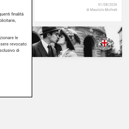
02/08/2026
01/08/2026
di R.S.
di Maurizio Michieli
uenti finalità
icitarie,
zionare le
essere revocato
sclusivo di