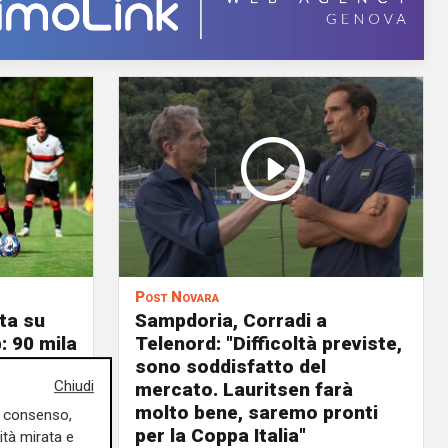
Post Novara
ta su
Sampdoria, Corradi a
: 90 mila
Telenord: "Difficoltà previste,
atori
sono soddisfatto del
Chiudi
nnessioni
mercato. Lauritsen farà
i
molto bene, saremo pronti
uo consenso,
per la Coppa Italia"
ità mirata e