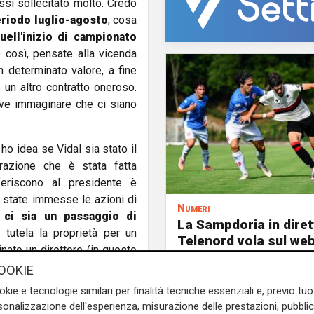
ssi sollecitato molto. Credo
eriodo luglio-agosto
, cosa
uell'inizio di campionato
 è così, pensate alla vicenda
 determinato valore, a fine
 un altro contratto oneroso.
eve immaginare che ci siano
ho idea se Vidal sia stato il
erazione che è stata fatta
feriscono al presidente è
no state immesse le azioni di
Numeri
 ci sia un passaggio di
La Sampdoria in diret
tutela la proprietà per un
Telenord vola sul web
nato un direttore (in questo
accessi, 12.500 spett
a tutela di queste quote per
OOKIE
unici, oltre 3.000 co
 appoggiare la proposta di
simultanee, 4,26 TB d
okie e tecnologie similari per finalità tecniche essenziali e, previo t
traffico
onalizzazione dell'esperienza, misurazione delle prestazioni, pubblic