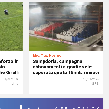
Mia, Tua, Nostra
nforzo in
Sampdoria, campagna
ola
abbonamenti a gonfie vele:
he Girelli
superata quota 15mila rinnovi
03/08/2026
03/08/2026
di r.c.
di F.S.