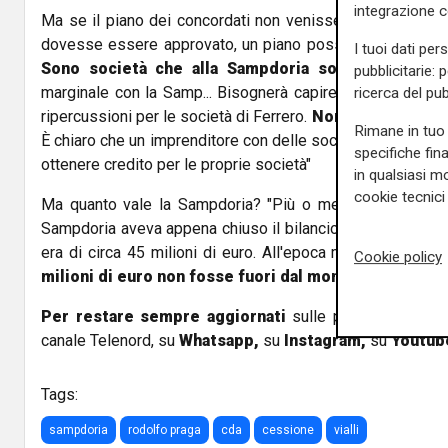
integrazione 
Ma se il piano dei concordati non venisse approvato? "Se
dovesse essere approvato, un piano possibile sarebbe i
I tuoi dati per
Sono società che alla Sampdoria sono estranee
.
pubblicitarie: 
marginale con la Samp... Bisognerà capire le conseguenze
ricerca del pub
ripercussioni per le società di Ferrero.
Non mi sembra u
Rimane in tuo 
È chiaro che un imprenditore con delle società che ha delle d
specifiche fin
ottenere credito per le proprie società"
in qualsiasi mo
cookie tecnici 
Ma quanto vale la Sampdoria? "Più o meno nel periodo 
Sampdoria aveva appena chiuso il bilancio 2018. Il valore 
era di circa 45 milioni di euro. All'epoca mi sembra che
Cookie policy
milioni di euro non fosse fuori dal mondo
."
Per restare sempre aggiornati
sulle principali notizi
canale Telenord, su
Whatsapp,
su
Instagram
,
su
Youtub
Tags:
sampdoria
rodolfo praga
cda
cessione
vialli