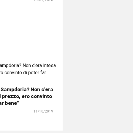
25/09/2020
La Sampdoria? Non c'era
l prezzo, ero convinto
far bene"
11/10/2019