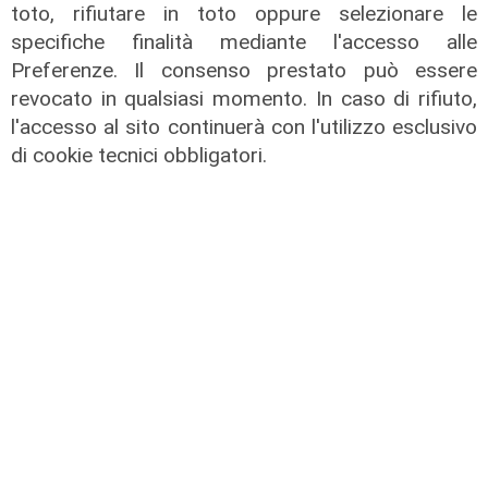
toto, rifiutare in toto oppure selezionare le
specifiche finalità mediante l'accesso alle
Preferenze. Il consenso prestato può essere
revocato in qualsiasi momento. In caso di rifiuto,
l'accesso al sito continuerà con l'utilizzo esclusivo
La festa
di cookie tecnici obbligatori.
80 anni di Sampdoria, il 12 agosto
spettacolo al Porto Antico con 450
droni
04/08/2026
di Filippo Serio