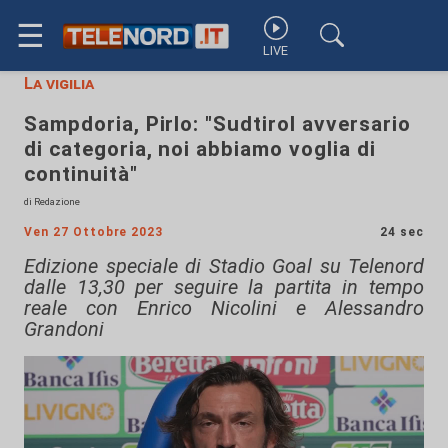
☰
LIVE
La vigilia
Sampdoria, Pirlo: "Sudtirol avversario
di categoria, noi abbiamo voglia di
continuità"
di Redazione
Ven 27 Ottobre 2023
24 sec
Edizione speciale di Stadio Goal su Telenord
dalle 13,30 per seguire la partita in tempo
reale con Enrico Nicolini e Alessandro
Grandoni