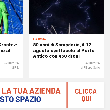
La festa
Krastev:
80 anni di Sampdoria, il 12
no al
agosto spettacolo al Porto
Antico con 450 droni
05/08/2026
04/08/2026
di F.S.
di Filippo Serio