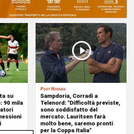
Post Novara
ta su
Sampdoria, Corradi a
: 90 mila
Telenord: "Difficoltà previste,
atori
sono soddisfatto del
nnessioni
mercato. Lauritsen farà
i
molto bene, saremo pronti
per la Coppa Italia"