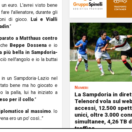
un euro. L'avrei visto bene
are l'allenatore, durante gli
ioni di gioco.
Lui e Vialli
adin
.”
 parato a Matthaus contro
anche
Beppe Dossena
e io
la più bella in Sampdoria-
ciò nell'angolo e io la buttai
a in un Sampdoria-Lazio nel
stato bene ma ho giocato e
Numeri
la palla, lui ha iniziato a
La Sampdoria in diret
reso per il collo
.”
Telenord vola sul web
accessi, 12.500 spett
iplomatico al massimo
. Io
unici, oltre 3.000 co
na ero un po' così...”
simultanee, 4,26 TB d
traffico
ome gestiva il gruppo era il