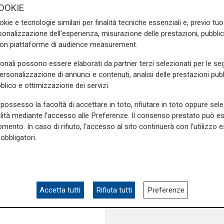
OOKIE
lui nel gestire il gruppo,
a, c'era Pietro, c'era Beppe,
okie e tecnologie similari per finalità tecniche essenziali e, previo t
. Ce n'erano tanti. Lui era
onalizzazione dell'esperienza, misurazione delle prestazioni, pubblic
con piattaforme di audience measurement.
a. Poi c'erano dei giovani
l più giovane stai zitto
”. A
sonali possono essere elaborati da partner terzi selezionati per le seg
adin era il numero uno ma
personalizzazione di annunci e contenuti, analisi delle prestazioni pubbl
tori di una volta, pane e vino
blico e ottimizzazione dei servizi.
possesso la facoltà di accettare in toto, rifiutare in toto oppure sele
 torneo di Viareggio con il
alità mediante l'accesso alle Preferenze. Il consenso prestato può 
glior portiere del torneo.
mento. In caso di rifiuto, l'accesso al sito continuerà con l'utilizzo e
 ha chiamato Arnuzzo a casa
obbligatori.
 il Bologna mi voleva dare
sono andato alla Sampdoria.
e sulla Liguria seguiteci sul
Accetta tutti
Rifiuta tutti
Preferenze
e
e su
Facebook
.