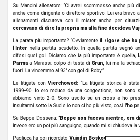
Su Mancini allenatore: “Ci avrei scommesso anche più di 
anche come dirigente o direttore sportivo. Lui era bravo a f
allenamenti discuteva con il mister anche per situaz
cercavano di dire la propria ma alla fine decideva Vuj
La parata più importante? “Ovviamente i
l rigore che ho
l'Inter
nella partita scudetto. In quella partita segnò 
difesi quel gol. Diciamo che la più importante è quella,
Parma
a Marassi: colpo di testa di
Grun,
lui me la schiac
fuori. La vincemmo al 93' con gol di Roby.”
Le litigate con
Vierchowod:
“La litigata storica è stat
1989-90. Io ero reduce da una congestione, non sono 
abbiamo vinto 2-0. Sono uscito su un cross e ho preso 
insultarmi sotto la Sud e io non ci ho più visto, così
l'ho p
Su Beppe Dossena: “
Beppe non faceva nientre, era d
invece ero un poì più sanguigno, quando mi si chiudeva la ve
Pagliuca ha poi ricordato
Vujadin Boskov:
"Vujadin per c