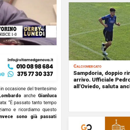
Calciomercato
Sampdoria, doppio ri
arrivo. Ufficiale Pedr
all'Oviedo, saluta anc
in occasione del trentesimo
Lombardo
anche
Gianluca
iata: “È passato tanto tempo
rziamo e ricordiamo questo
invece sono già passati