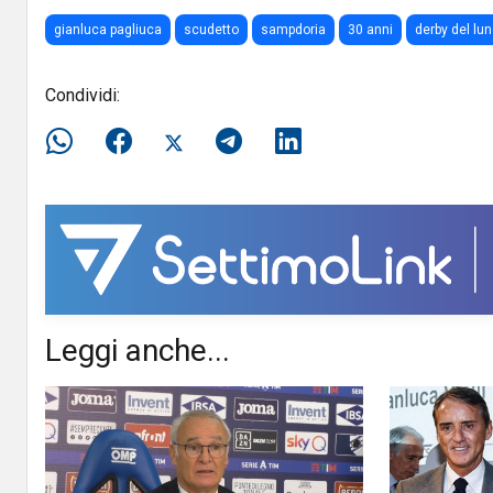
gianluca pagliuca
scudetto
sampdoria
30 anni
derby del lun
Condividi:
Leggi anche...