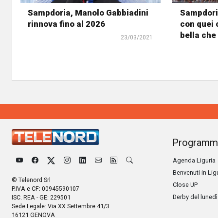
Sampdoria, Manolo Gabbiadini
Sampdori
rinnova fino al 2026
con quei c
bella che
23/03/2021
Programm
Agenda Liguria
Benvenuti in Lig
© Telenord Srl
Close UP
P.IVA e CF: 00945590107
Derby del lunedì
ISC. REA - GE: 229501
Sede Legale: Via XX Settembre 41/3
16121 GENOVA