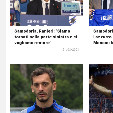
Sampdoria, Ranieri: "Siamo
Sampdoria
tornati nella parte sinistra e ci
l'azzurro
vogliamo restare"
Mancini l
21/03/2021