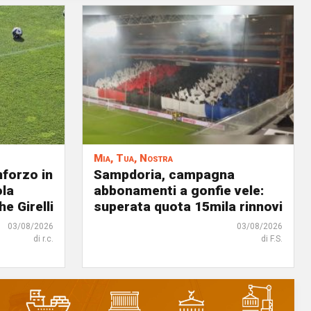
Mia, Tua, Nostra
nforzo in
Sampdoria, campagna
ola
abbonamenti a gonfie vele:
he Girelli
superata quota 15mila rinnovi
03/08/2026
03/08/2026
di r.c.
di F.S.