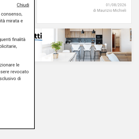
Chiudi
02/08/2026
01/08/2026
di R.S.
di Maurizio Michieli
uo consenso,
ità mirata e
uenti finalità
icitarie,
zionare le
essere revocato
sclusivo di