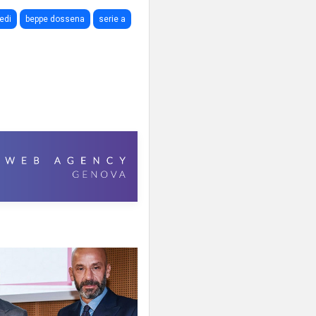
edi
beppe dossena
serie a