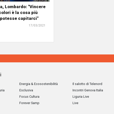
a, Lombardo: "Vincere
olori è la cosa più
 potesse capitarci"
17/03/2021
i
Energia & Ecosostenibilità
Il salotto di Telenord
uria
Esclusiva
Incontri Genova Italia
Focus Cultura
Liguria Live
Forever Samp
Live