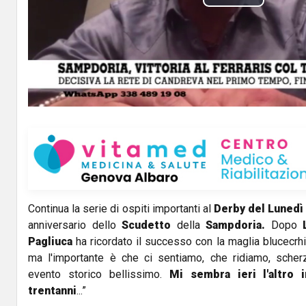
P
l
a
y
V
i
d
Continua la serie di ospiti importanti al
Derby del Lunedì
e
anniversario dello
Scudetto
della
Sampdoria.
Dopo
Pagliuca
ha ricordato il successo con la maglia blucecrh
o
ma l'importante è che ci sentiamo, che ridiamo, sche
evento storico bellissimo.
Mi sembra ieri l'altro 
trentanni
...”