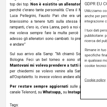
GDPR EU C
top dei top.
Non è esistito un allenatore più bravo di 
perchè c'erano tante personalità. C'era il Mancio, c'era Luc
Utilizziamo co
Luca Pellegrini, Fausto Pari che era un bel rompipalle
anche per pers
integrazione 
bravissimo a tenere tutti sulla stessa lunghezza d'ond
rampanti, c'ero io, c'era Lanna, però a noi ci diceva: “
Sei i
I tuoi dati per
me voleva sempre fare la multa percè rispondevo. Vuj
pubblicitarie: 
adesso gli allenatori sono cambiati. Io preferivo gli allena
ricerca del pub
e andare”
Rimane in tuo 
Sul suo arrivo alla Samp: “Mi chiamò Soncini per fare il
specifiche fin
Bologna. Feci un bel torneo e sono stato nominato mi
in qualsiasi mo
Mantovani mi voleva prendere a tutti i costi
. Così mi
cookie tecnici 
per chiedermi se volevo venire alla Sampdoria perchè
all'Ospitaletto. Io invece volevo andare alla Sampdoria e 
Cookie policy
Per restare sempre aggiornati
sulle principali notizi
canale Telenord, su
Whatsapp,
su
Instagram
,
su
Youtub
Tags: