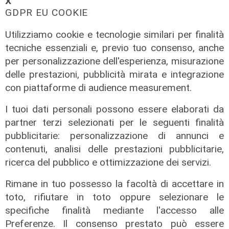
𝗫
GDPR EU COOKIE
Utilizziamo cookie e tecnologie similari per finalità
tecniche essenziali e, previo tuo consenso, anche
per personalizzazione dell'esperienza, misurazione
delle prestazioni, pubblicità mirata e integrazione
con piattaforme di audience measurement.
I tuoi dati personali possono essere elaborati da
partner terzi selezionati per le seguenti finalità
Mercato
pubblicitarie: personalizzazione di annunci e
La Sampdoria blinda Krastev: il
contenuti, analisi delle prestazioni pubblicitarie,
portiere prolunga fino al 2030
ricerca del pubblico e ottimizzazione dei servizi.
05/08/2026
Rimane in tuo possesso la facoltà di accettare in
di F.S.
toto, rifiutare in toto oppure selezionare le
specifiche finalità mediante l'accesso alle
Preferenze. Il consenso prestato può essere