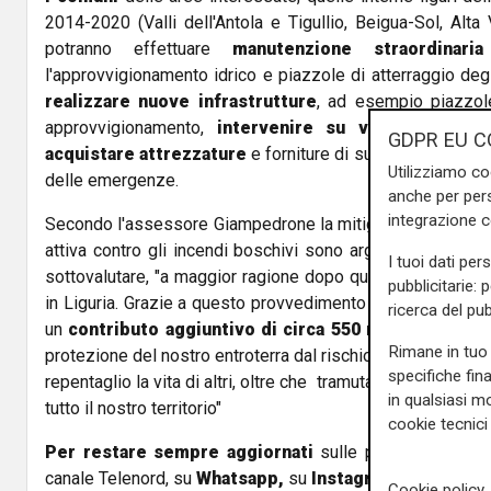
2014-2020 (Valli dell'Antola e Tigullio, Beigua-Sol, Alta 
potranno effettuare
manutenzione straordinaria
l'approvvigionamento idrico e piazzole di atterraggio degli
realizzare nuove infrastrutture
, ad esempio piazzole
approvvigionamento,
intervenire su viali tagliafuo
GDPR EU C
acquistare attrezzature
e forniture di supporto all'attiv
Utilizziamo co
delle emergenze.
anche per pers
integrazione 
Secondo l'assessore Giampedrone la mitigazione del rischi
attiva contro gli incendi boschivi sono argomenti che n
I tuoi dati per
sottovalutare, "a maggior ragione dopo quello che è acca
pubblicitarie: 
in Liguria. Grazie a questo provvedimento ognuna delle qua
ricerca del pub
un
contributo aggiuntivo di circa 550 mila euro
final
Rimane in tuo 
protezione del nostro entroterra dal rischio che l'imprude
specifiche fin
repentaglio la vita di altri, oltre che tramutarsi in un dan
in qualsiasi mo
tutto il nostro territorio"
cookie tecnici 
Per restare sempre aggiornati
sulle principali notizi
canale Telenord, su
Whatsapp,
su
Instagram
,
su
Youtub
Cookie policy