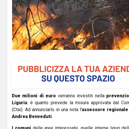
Due milioni di euro
verranno investiti nella
prevenzio
Liguria
: è quanto prevede la misura approvata dal Com
(Ctai). Ad annunciarlo in una nota l'
assessore regionale
Andrea Benveduti
.
I comuni
delle aree interessate, quelle interne liguri d