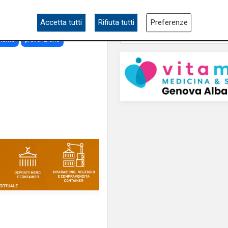
Accetta tutti
Rifiuta tutti
Preferenze
mento
prevenzione