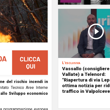
L'esclusiva
Vassallo (consigliere
Vallate) a Telenord:
"Riapertura di via Le
ne del rischio incendi in
ottima notizia per rid
itato Tecnico Aree Interne
traffico in Valpolceve
 allo Sviluppo economico
ella programmazione europea