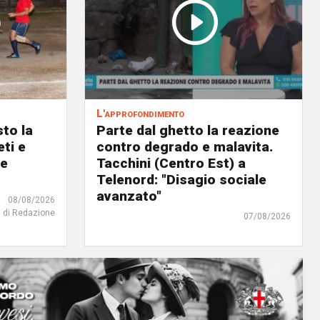
L'approfondimento
to la
Parte dal ghetto la reazione
eti e
contro degrado e malavita.
 e
Tacchini (Centro Est) a
Telenord: "Disagio sociale
avanzato"
08/08/2026
di Redazione
07/08/2026