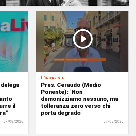
L'intervista
 delega
Pres. Ceraudo (Medio
Ponente): "Non
panto
demonizziamo nessuno, ma
urre il
tolleranza zero verso chi
ra"
porta degrado"
07/08/2026
07/08/2026