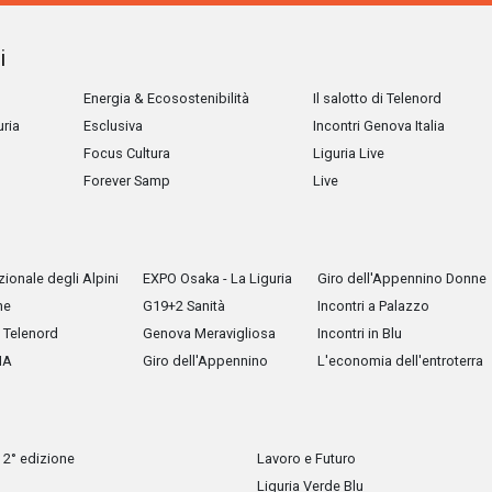
i
Energia & Ecosostenibilità
Il salotto di Telenord
uria
Esclusiva
Incontri Genova Italia
Focus Cultura
Liguria Live
Forever Samp
Live
ionale degli Alpini
EXPO Osaka - La Liguria
Giro dell'Appennino Donne
he
G19+2 Sanità
Incontri a Palazzo
Telenord
Genova Meravigliosa
Incontri in Blu
IA
Giro dell'Appennino
L'economia dell'entroterra
 2° edizione
Lavoro e Futuro
Liguria Verde Blu