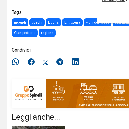
Tags:
incendi
boschi
Liguria
Entroterra
vigili del fuoco
stanzia
Giampedrone
regione
Condividi:
Leggi anche...