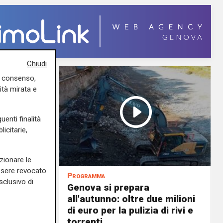
Chiudi
uo consenso,
ità mirata e
uenti finalità
icitarie,
zionare le
essere revocato
Programma
sclusivo di
va sarà
Genova si prepara
all'autunno: oltre due milioni
 trovare
di euro per la pulizia di rivi e
torrenti