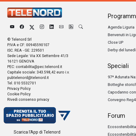
Programm
Agenda Liguria
Benvenuti in Lig
© Telenord Srl
Close UP
P.IVA e CF: 00945590107
Derby del lunedì
ISC. REA - GE: 229501
Sede Legale: Via XX Settembre 41/3
16121 GENOVA
Speciali
PEC:
contabilita@pec.telenord.it
Capitale sociale: 343.598,42 euro i.v.
97ª Adunata Naz
pubtelenord@telenord.it
Tel. 010 5532701
Botteghe storic
Privacy Policy
Capodanno con 
Cookie Policy
Rivedi consenso privacy
Convegno Reg4
Forum
Ecosostenibilita
Scarica l'App di Telenord
Ecosostenibilità