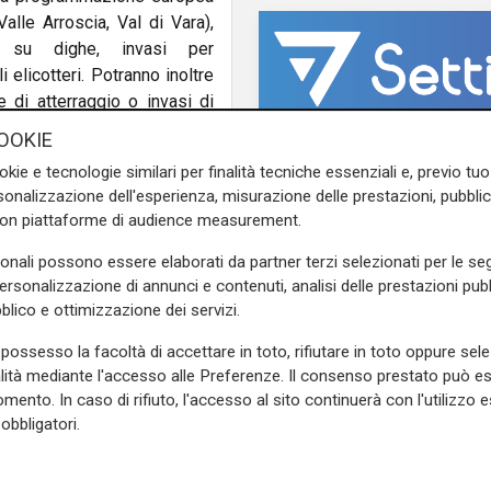
Valle Arroscia, Val di Vara),
su dighe, invasi per
 elicotteri. Potranno inoltre
 di atterraggio o invasi di
co e viabilità operativa
,
OOKIE
ità di prevenzione e gestione
okie e tecnologie similari per finalità tecniche essenziali e, previo t
onalizzazione dell'esperienza, misurazione delle prestazioni, pubblic
con piattaforme di audience measurement.
o, la prevenzione e la lotta
on si possono in alcun modo
sonali possono essere elaborati da partner terzi selezionati per le seg
duto nelle scorse settimane
personalizzazione di annunci e contenuti, analisi delle prestazioni pubbl
ttro aree interne liguri avrà
blico e ottimizzazione dei servizi.
izzati al rafforzamento della
possesso la facoltà di accettare in toto, rifiutare in toto oppure sele
nza di alcuni possa mettere a
alità mediante l'accesso alle Preferenze. Il consenso prestato può 
no economico e ambientale per
Estate torrida
mento. In caso di rifiuto, l'accesso al sito continuerà con l'utilizzo e
Caldo atroce, a Geno
obbligatori.
bollino rosso fino a
e sulla Liguria seguiteci sul
domenica. Ecco dove
e
e su
Facebook
.
il fresco