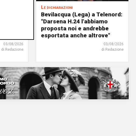
Le dichiarazioni
ochi
Bevilacqua (Lega) a Telenord:
i della
"Darsena H.24 l'abbiamo
il
proposta noi e andrebbe
o"
esportata anche altrove"
03/08/2026
03/08/2026
di Redazione
di Redazione