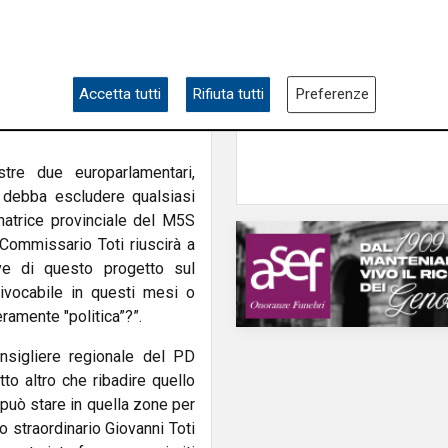
senza una vera valutazione
L'analisi
 e quindi in violazione del
Claudio Montaldo: "P
accio di ferro con l’UE e la
punti d'incontro e cris
metta in pausa il progetto e
famiglia, ma si cerca 
Accetta tutti
Rifiuta tutti
Preferenze
ntalmente ed economicamente
nemico nell'immigrat
stre due europarlamentari,
 debba escludere qualsiasi
natrice provinciale del M5S
Commissario Toti riuscirà a
ve di questo progetto sul
ivocabile in questi mesi o
ramente "politica”?”.
onsigliere regionale del PD
o altro che ribadire quello
può stare in quella zone per
io straordinario Giovanni Toti