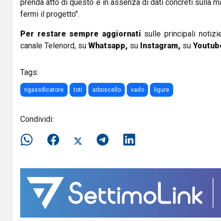
prenda atto di questo e in assenza di dati concreti sulla ma
fermi il progetto".
Per restare sempre aggiornati
sulle principali notizi
canale Telenord, su
Whatsapp,
su
Instagram
,
su
Youtub
Tags:
rigassificatore
toti
arboscello
vado
ligure
Condividi: