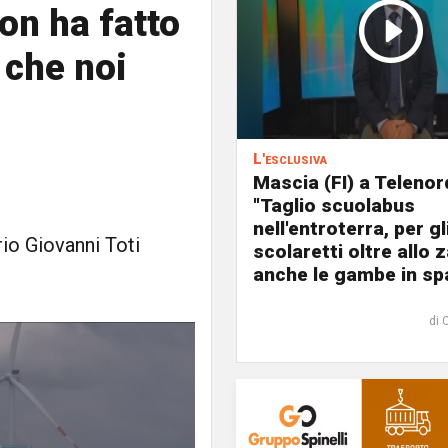
n ha fatto
 che noi
L'esclusiva
Mascia (FI) a Telenor
"Taglio scuolabus
nell'entroterra, per gl
io Giovanni Toti
scolaretti oltre allo z
anche le gambe in spa
di 