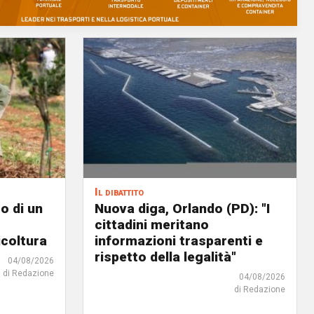
Il dibattito
o di un
Nuova diga, Orlando (PD): "I
cittadini meritano
icoltura
informazioni trasparenti e
rispetto della legalità"
04/08/2026
di Redazione
04/08/2026
di Redazione