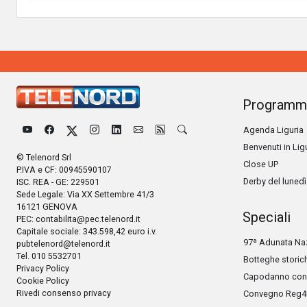
Programm
Agenda Liguria
Benvenuti in Lig
© Telenord Srl
Close UP
P.IVA e CF: 00945590107
Derby del lunedì
ISC. REA - GE: 229501
Sede Legale: Via XX Settembre 41/3
16121 GENOVA
Speciali
PEC:
contabilita@pec.telenord.it
Capitale sociale: 343.598,42 euro i.v.
97ª Adunata Naz
pubtelenord@telenord.it
Tel. 010 5532701
Botteghe storic
Privacy Policy
Capodanno con 
Cookie Policy
Rivedi consenso privacy
Convegno Reg4