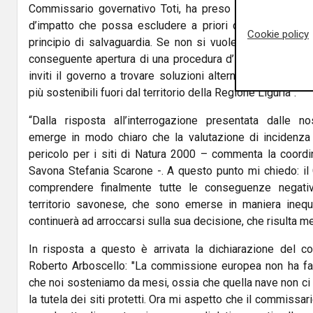
Commissario governativo Toti, ha preso una decisione 
d’impatto che possa escludere a priori danni ambientali
Cookie policy
principio di salvaguardia. Se non si vuole rischiare un br
conseguente apertura di una procedura d’infrazione, Toti 
inviti il governo a trovare soluzioni alternative, ambie
più sostenibili fuori dal territorio della Regione Liguria”.
“Dalla risposta all’interrogazione presentata dalle no
emerge in modo chiaro che la valutazione di incidenza
pericolo per i siti di Natura 2000 – commenta la coordi
Savona Stefania Scarone -. A questo punto mi chiedo: il 
comprendere finalmente tutte le conseguenze negati
territorio savonese, che sono emerse in maniera inequ
continuerà ad arroccarsi sulla sua decisione, che risulta me
In risposta a questo è arrivata la dichiarazione del c
Roberto Arboscello: "La commissione europea non ha fatt
che noi sosteniamo da mesi, ossia che quella nave non ci 
la tutela dei siti protetti. Ora mi aspetto che il commissar