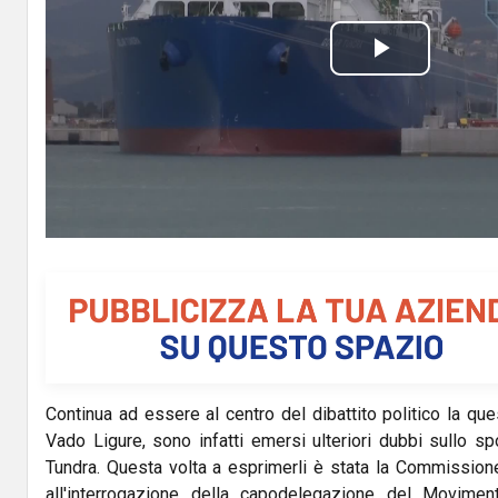
P
l
a
y
V
i
d
Continua ad essere al centro del dibattito politico la que
e
Vado Ligure, sono infatti emersi ulteriori dubbi sullo s
o
Tundra. Questa volta a esprimerli è stata la Commissio
all'interrogazione della capodelegazione del Movimen