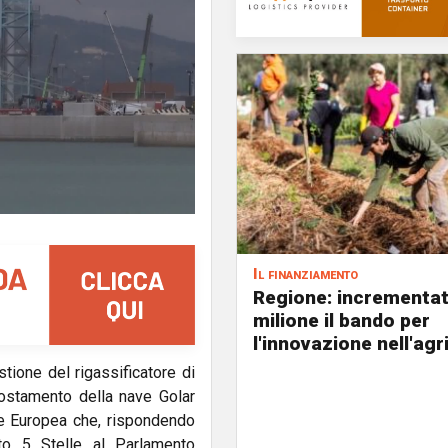
Il finanziamento
Regione: incrementat
milione il bando per
l'innovazione nell'agr
stione del rigassificatore di
postamento della nave Golar
ne Europea che, rispondendo
to 5 Stelle al Parlamento