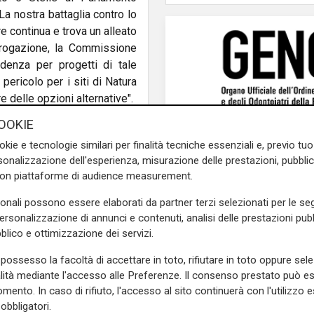
a nostra battaglia contro lo
 continua e trova un alleato
rrogazione, la Commissione
idenza per progetti di tale
pericolo per i siti di Natura
e delle opzioni alternative".
OOKIE
il coraggio di affermare che
gior ragione dopo che studi
okie e tecnologie similari per finalità tecniche essenziali e, previo t
periore della Sanità hanno
onalizzazione dell'esperienza, misurazione delle prestazioni, pubblic
con piattaforme di audience measurement.
rritorio e presenti evidenti
sonali possono essere elaborati da partner terzi selezionati per le seg
personalizzazione di annunci e contenuti, analisi delle prestazioni pubbl
el M5S - ribadiamo che la
blico e ottimizzazione dei servizi.
do Ligure è inaccettabile. I
patto sul turismo e perché
possesso la facoltà di accettare in toto, rifiutare in toto oppure sele
alvaguardare la biodiversità.
alità mediante l'accesso alle Preferenze. Il consenso prestato può 
d Arera ha ammesso che il
mento. In caso di rifiuto, l'accesso al sito continuerà con l'utilizzo e
. Lo Stato italiano, tramite
obbligatori.