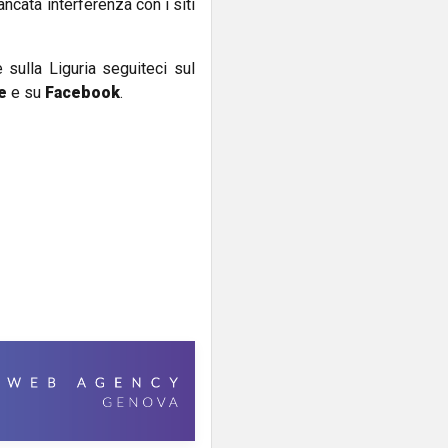
ncata interferenza con i siti
e sulla Liguria seguiteci sul
e
e su
Facebook
.