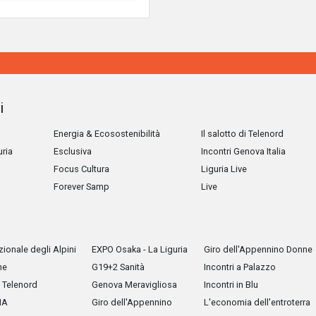
i
Energia & Ecosostenibilità
Il salotto di Telenord
uria
Esclusiva
Incontri Genova Italia
Focus Cultura
Liguria Live
Forever Samp
Live
ionale degli Alpini
EXPO Osaka - La Liguria
Giro dell'Appennino Donne
he
G19+2 Sanità
Incontri a Palazzo
Telenord
Genova Meravigliosa
Incontri in Blu
IA
Giro dell'Appennino
L'economia dell'entroterra