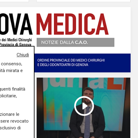
Chiudi
uo consenso,
ità mirata e
uenti finalità
icitarie,
zionare le
essere revocato
sclusivo di