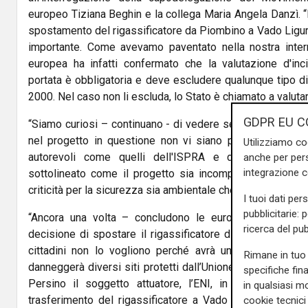
europeo Tiziana Beghin e la collega Maria Angela Danzì. “L
spostamento del rigassificatore da Piombino a Vado Ligure
importante. Come avevamo paventato nella nostra inte
europea ha infatti confermato che la valutazione d'inc
portata è obbligatoria e deve escludere qualunque tipo di 
2000. Nel caso non li escluda, lo Stato è chiamato a valutar
GDPR EU C
“Siamo curiosi – continuano - di vedere se qualcuno avrà 
nel progetto in questione non vi siano pericoli, a mag
Utilizziamo co
autorevoli come quelli dell'ISPRA e dell'Istituto Su
anche per pers
integrazione 
sottolineato come il progetto sia incompatibile con il te
criticità per la sicurezza sia ambientale che sanitaria”.
I tuoi dati per
pubblicitarie: 
“Ancora una volta – concludono le europarlamentari d
ricerca del pub
decisione di spostare il rigassificatore di Piombino a Va
cittadini non lo vogliono perché avrà un innegabile im
Rimane in tuo 
danneggerà diversi siti protetti dall’Unione europea per s
specifiche fin
Persino il soggetto attuatore, l’ENI, in audizione a
in qualsiasi mo
trasferimento del rigassificatore a Vado è antieconomico
cookie tecnici 