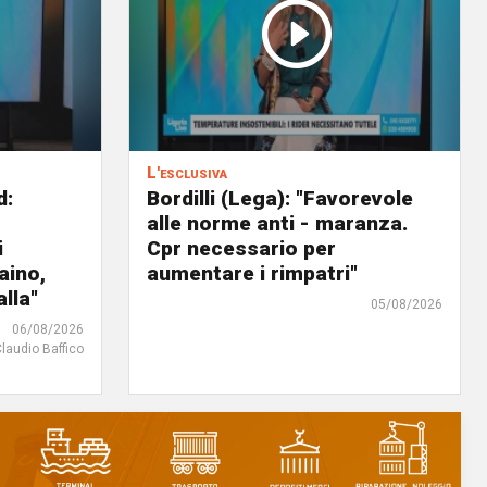
L'esclusiva
d:
Bordilli (Lega): "Favorevole
alle norme anti - maranza.
i
Cpr necessario per
aino,
aumentare i rimpatri"
lla"
05/08/2026
06/08/2026
Claudio Baffico