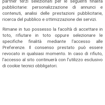
partner terzi selezionati per le seguenti finalità
del settore - Panel 1
pubblicitarie: personalizzazione di annunci e
02/02/2024
contenuti, analisi delle prestazioni pubblicitarie,
di Redazione
ricerca del pubblico e ottimizzazione dei servizi.
Rimane in tuo possesso la facoltà di accettare in
toto, rifiutare in toto oppure selezionare le
specifiche finalità mediante l'accesso alle
Preferenze. Il consenso prestato può essere
revocato in qualsiasi momento. In caso di rifiuto,
l'accesso al sito continuerà con l'utilizzo esclusivo
di cookie tecnici obbligatori.
Shipping - Scenari ed Evoluzione
del settore - Panel 2
02/02/2024
di Redazione