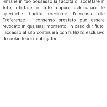
sociale avanzato"
Rimane in tuo possesso la facoltà di accettare in
toto, rifiutare in toto oppure selezionare le
07/08/2026
specifiche finalità mediante l'accesso alle
Preferenze. Il consenso prestato può essere
revocato in qualsiasi momento. In caso di rifiuto,
l'accesso al sito continuerà con l'utilizzo esclusivo
di cookie tecnici obbligatori.
L'esclusiva
Vassallo (consigliere delega
Vallate) a Telenord: "Riapertura di
via Lepanto ottima notizia per
ridurre il traffico in Valpolcevera"
07/08/2026