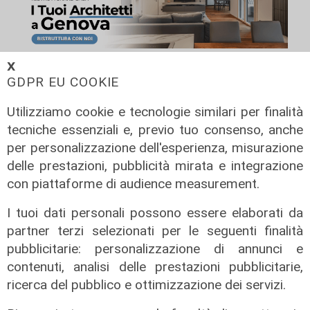
𝗫
GDPR EU COOKIE
Utilizziamo cookie e tecnologie similari per finalità
tecniche essenziali e, previo tuo consenso, anche
per personalizzazione dell'esperienza, misurazione
delle prestazioni, pubblicità mirata e integrazione
con piattaforme di audience measurement.
I tuoi dati personali possono essere elaborati da
partner terzi selezionati per le seguenti finalità
L'approfondimento
pubblicitarie: personalizzazione di annunci e
Parte dal ghetto la reazione contro
contenuti, analisi delle prestazioni pubblicitarie,
degrado e malavita. Tacchini
ricerca del pubblico e ottimizzazione dei servizi.
(Centro Est) a Telenord: "Disagio