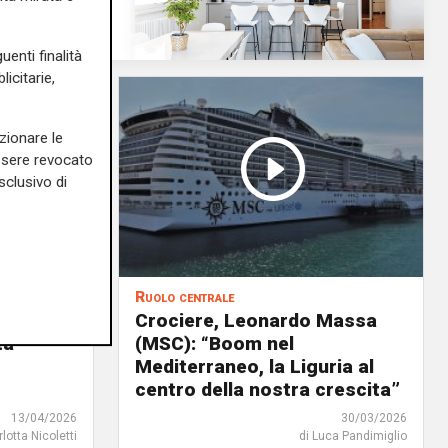
uenti finalità
icitarie,
zionare le
essere revocato
sclusivo di
Ruolo centrale
a
Crociere, Leonardo Massa
tà
(MSC): “Boom nel
Mediterraneo, la Liguria al
centro della nostra crescita”
13/04/2026
30/03/2026
rlotta Nicoletti
di Luca Pandimiglio