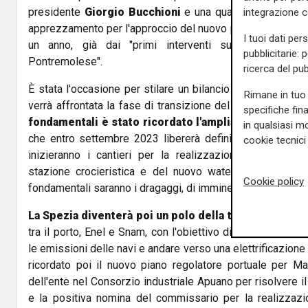
presidente
Giorgio Bucchioni
e una quarantina di opera
integrazione 
apprezzamento per l'approccio del nuovo presidente, entr
I tuoi dati per
un anno, già dai "primi interventi sulla Zona logis
pubblicitarie: 
Pontremolese".
ricerca del pub
È stata l'occasione per stilare un bilancio di un anno c
Rimane in tuo 
verrà affrontata la fase di transizione del Paese che coin
specifiche fin
fondamentali è stato ricordato l'ampliamento del Ter
in qualsiasi mo
che entro settembre 2023 libererà definitivamente Cala
cookie tecnici 
inizieranno i cantieri per la realizzazione del nuovo 
stazione crocieristica e del nuovo waterfront. In ques
Cookie policy
fondamentali saranno i dragaggi, di imminente avvio.
La Spezia diventerà poi un polo della transizione en
tra il porto, Enel e Snam, con l'obiettivo di traguardare al
le emissioni delle navi e andare verso una elettrificazio
ricordato poi il nuovo piano regolatore portuale per Mar
dell'ente nel Consorzio industriale Apuano per risolvere i
e la positiva nomina del commissario per la realizzazi