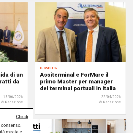
il master
ida di un
Assiterminal e ForMare il
atti da
primo Master per manager
dei terminal portuali in Italia
18/06/2026
22/04/2026
di Redazione
di Redazione
Chiudi
uo consenso,
ità mirata e