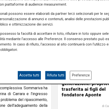
tori. Bucchioni ha espresso
con piattaforme di audience measurement.
ato in Authority da nemmeno
sonali possono essere elaborati da partner terzi selezionati per le seg
tica semplificata e sulla
personalizzazione di annunci e contenuti, analisi delle prestazioni pubbl
blico e ottimizzazione dei servizi.
omplesso e per definire come
possesso la facoltà di accettare in toto, rifiutare in toto oppure sele
volge i porti.
Tra le opere
alità mediante l'accesso alle Preferenze. Il consenso prestato può 
zo Bacino a cura di Lsct,
mento. In caso di rifiuto, l'accesso al sito continuerà con l'utilizzo e
ta Paita dove nel frattempo
obbligatori.
molo crociere, della nuova
to nuovo assetto del porto
il passaggio
Accetta tutti
Rifiuta tutti
Preferenze
ergetica
, grazie agli accordi
MSC passa alla nuov
la decarbonizzazione, ridurre
generazione: proprie
ne complessiva. Sommariva ha
trasferita ai figli del
ina di Carrara e l'ingresso
fondatore Aponte
l problema del ripascimento,
one dell'adeguamento della
di Ca