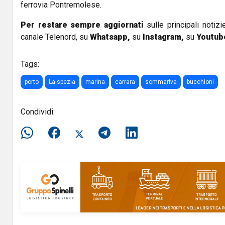
ferrovia Pontremolese.
Per restare sempre aggiornati
sulle principali notizi
canale Telenord, su
Whatsapp,
su
Instagram
,
su
Youtub
Tags:
porto
La spezia
marina
carrara
sommariva
bucchioni
Condividi: