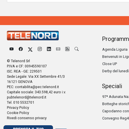
Programm
Agenda Liguria
Benvenuti in Lig
© Telenord Srl
Close UP
P.IVA e CF: 00945590107
Derby del lunedì
ISC. REA - GE: 229501
Sede Legale: Via XX Settembre 41/3
16121 GENOVA
Speciali
PEC:
contabilita@pec.telenord.it
Capitale sociale: 343.598,42 euro i.v.
97ª Adunata Naz
pubtelenord@telenord.it
Tel. 010 5532701
Botteghe storic
Privacy Policy
Capodanno con 
Cookie Policy
Rivedi consenso privacy
Convegno Reg4