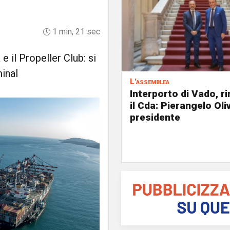
1 min, 21 sec
e il Propeller Club: si
minal
L'assemblea
Interporto di Vado, r
il Cda: Pierangelo Oliv
presidente