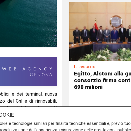
Il progetto
Egitto, Alstom alla gu
consorzio firma contr
690 milioni
blici e dei terminal, nuova
zzo del Gnl e di rinnovabili,
o alcuni dei punti cruciali
OOKIE
a spiegato il
presidente
intervenendo a un incontro
okie e tecnologie similari per finalità tecniche essenziali e, previo t
a, cui hanno partecipato il
onalizzazione dell'esperienza, misurazione delle prestazioni, pubblic