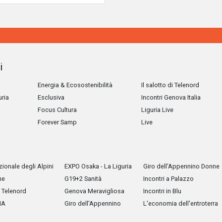
i
Energia & Ecosostenibilità
Il salotto di Telenord
uria
Esclusiva
Incontri Genova Italia
Focus Cultura
Liguria Live
Forever Samp
Live
ionale degli Alpini
EXPO Osaka - La Liguria
Giro dell'Appennino Donne
he
G19+2 Sanità
Incontri a Palazzo
Telenord
Genova Meravigliosa
Incontri in Blu
IA
Giro dell'Appennino
L'economia dell'entroterra