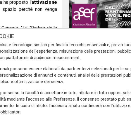
sa ha proposto l'
attivazione
 spazio perché non venga
 Comune: "La “Radura della
er assicura l’apertura delle
OOKIE
che delimitano l’area attigua
okie e tecnologie similari per finalità tecniche essenziali e, previo t
 comunale sta
definendo la
onalizzazione dell'esperienza, misurazione delle prestazioni, pubblic
” e da domani sarà allestito
con piattaforme di audience measurement.
e per tutti a parchi gestiti
sonali possono essere elaborati da partner terzi selezionati per le seg
personalizzazione di annunci e contenuti, analisi delle prestazioni pubbl
blico e ottimizzazione dei servizi.
allato una telecamera di
. Conclude il Comune: "Non
possesso la facoltà di accettare in toto, rifiutare in toto oppure sele
vamente terminato tale area
alità mediante l'accesso alle Preferenze. Il consenso prestato può 
Le novità
e".
mento. In caso di rifiuto, l'accesso al sito continuerà con l'utilizzo e
Ass. Viscogliosi a Te
obbligatori.
"A Puntavagno un'area
e sulla Liguria seguiteci sul
posto di Mondobimbo
e
e su
Facebook
.
pizzeria verrà abbatt