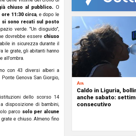
ià chiuso al pubblico.
O
e ore 11:30 circa
, e dopo le
r si sono recati sul posto
 spazio verde. "Un disguido",
, che dovrebbe essere
chiuso
bile in sicurezza durante il
a le grate, gli abitanti hanno
e all'ombra.
gno con 43 diversi alberi a
vo Ponte Genova San Giorgio,
Afa
Caldo in Liguria, boll
anche sabato: settim
stituzioni dello scorso 14
consecutivo
a a disposizione di bambini,
colo parco
solo per alcune
grate e chiuso. Almeno fino