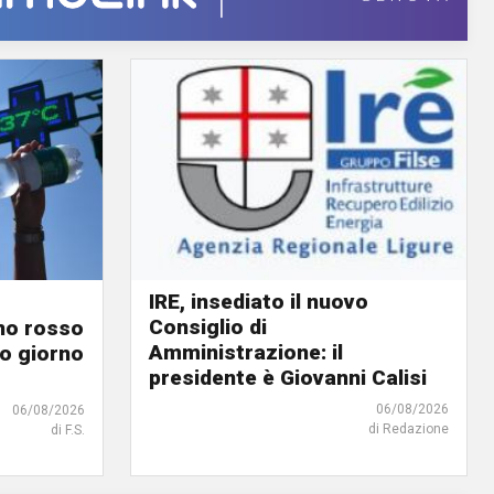
IRE, insediato il nuovo
Consiglio di
ino rosso
Amministrazione: il
o giorno
presidente è Giovanni Calisi
06/08/2026
06/08/2026
di Redazione
di F.S.