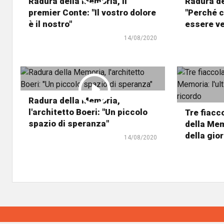
Radura della Memoria, il
Radura de
premier Conte: "Il vostro dolore
"Perché c
è il nostro"
essere ve
14/08/2020
Radura della Memoria,
l'architetto Boeri: "Un piccolo
Tre fiacc
spazio di speranza"
della Mem
della gio
14/08/2020