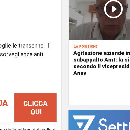
lie le transenne. Il
La posizione
Agitazione aziende i
 sorveglianza anti
subappalto Amt: la s
secondo il vicepresi
Anav
 delle vittime del crollo di