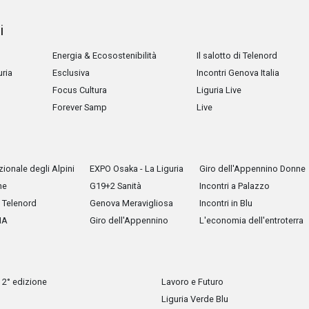
i
Energia & Ecosostenibilità
Il salotto di Telenord
uria
Esclusiva
Incontri Genova Italia
Focus Cultura
Liguria Live
Forever Samp
Live
ionale degli Alpini
EXPO Osaka - La Liguria
Giro dell'Appennino Donne
he
G19+2 Sanità
Incontri a Palazzo
Telenord
Genova Meravigliosa
Incontri in Blu
IA
Giro dell'Appennino
L'economia dell'entroterra
 2° edizione
Lavoro e Futuro
Liguria Verde Blu