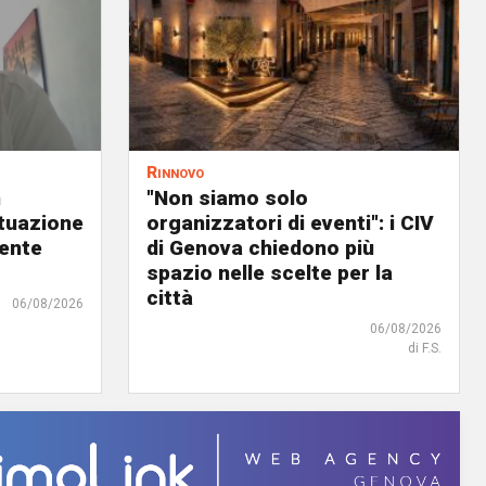
Rinnovo
n
"Non siamo solo
ituazione
organizzatori di eventi": i CIV
dente
di Genova chiedono più
spazio nelle scelte per la
città
06/08/2026
06/08/2026
di F.S.