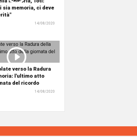
lla Memoria, Toti:
i sia memoria, ci deve
rità"
14/08/2020
olate verso la Radura
oria: l'ultimo atto
rnata del ricordo
14/08/2020