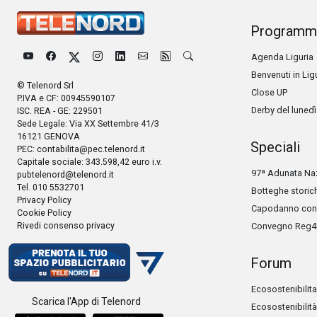
Programm
Agenda Liguria
Benvenuti in Lig
© Telenord Srl
Close UP
P.IVA e CF: 00945590107
Derby del lunedì
ISC. REA - GE: 229501
Sede Legale: Via XX Settembre 41/3
16121 GENOVA
Speciali
PEC:
contabilita@pec.telenord.it
Capitale sociale: 343.598,42 euro i.v.
97ª Adunata Naz
pubtelenord@telenord.it
Tel. 010 5532701
Botteghe storic
Privacy Policy
Capodanno con 
Cookie Policy
Rivedi consenso privacy
Convegno Reg4
Forum
Ecosostenibilita
Scarica l'App di Telenord
Ecosostenibilità