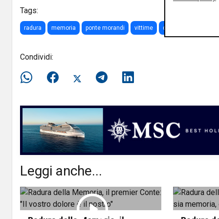
Tags:
radura
memoria
ponte morandi
vittime
chiusa
certosa
Condividi:
Leggi anche...