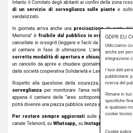
Intanto il Comitato degli abitanti ai confini della zona ros
di un servizio di sorveglianza sulle piante
e sullo
vandalizzato.
In giornata arriva anche una
precisazione
da parte del
Memoria” è
fruibile dal pubblico in orario diurno:
Ast
GDPR EU C
cancellate in orsogrill (leggere e facili da “movimentare”) 
Utilizziamo co
al cantiere in fase di ultimazione. L’amministrazione
anche per pers
corretta modalità di apertura e chiusura
della “piazza
integrazione 
un cancello da aprire e chiudere giornalmente come accad
I tuoi dati per
dalla società cooperativa Solidarietà e Lavoro".
pubblicitarie: 
ricerca del pub
Rispetto alla questione della sicurezza,
Aster ha inst
sorveglianza
per monitorare l'area nelle ore notturne
Rimane in tuo 
appena il cantiere delle “aree sottoponte” sarà definiti
specifiche fin
potrà divenire una piazza pubblica senza alcuna recinzion
in qualsiasi mo
cookie tecnici 
Per restare sempre aggiornati
sulle principali notizi
canale Telenord, su
Whatsapp,
su
Instagram
,
su
Youtub
Cookie policy