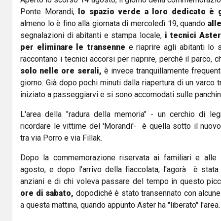
Ponte Morandi,
lo spazio verde a loro dedicato è g
almeno lo è fino alla giornata di mercoledì 19, quando
all
segnalazioni di abitanti e stampa locale,
i tecnici Aste
per eliminare le transenne
e riaprire agli abitanti lo
raccontano i tecnici accorsi per riaprire, perché il parco
solo nelle ore serali,
è invece tranquillamente frequenta
giorno. Già dopo pochi minuti dalla riapertura di un varco tr
iniziato a passeggiarvi e si sono accomodati sulle panchin
L'area della "radura della memoria" - un cerchio di le
ricordare le vittime del 'Morandi'- è quella sotto il nuo
tra via Porro e via Fillak.
Dopo la commemorazione riservata ai familiari e alle i
agosto, e dopo l'arrivo della fiaccolata, l'agorà è stat
anziani e di chi voleva passare del tempo in questo pic
ore di sabato,
dopodiché è stato transennato con alcune 
a questa mattina, quando appunto Aster ha "liberato" l'area.