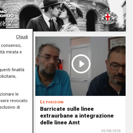
Chiudi
uo consenso,
ità mirata e
uenti finalità
icitarie,
zionare le
essere revocato
Le posizioni
sclusivo di
lenord:
Barricate sulle linee
 cani al
extraurbane a integrazione
 2. La
delle linee Amt
uta,
05/08/2026