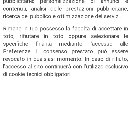
pubblicitarie: personalizzazione di annunci e
contenuti, analisi delle prestazioni pubblicitarie,
ricerca del pubblico e ottimizzazione dei servizi.
Rimane in tuo possesso la facoltà di accettare in
toto, rifiutare in toto oppure selezionare le
specifiche finalità mediante l'accesso alle
Preferenze. Il consenso prestato può essere
revocato in qualsiasi momento. In caso di rifiuto,
l'accesso al sito continuerà con l'utilizzo esclusivo
di cookie tecnici obbligatori.
L'incidente
Genova, veicolo si ribalta sulla
rampa della Sopraelevata:
rallentamenti in direzione Genova
Ovest
03/02/2026
di Redazione